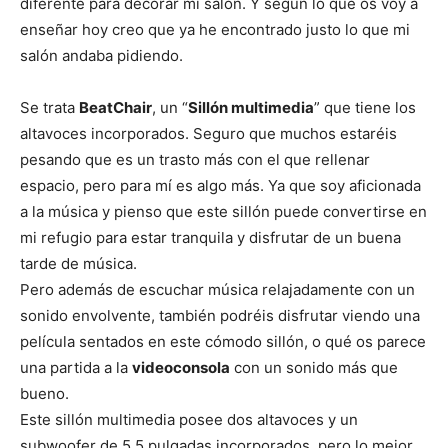
i
i
i
i
i
e
k
s
p
diferente para decorar mi salón. Y según lo que os voy a
r
r
r
r
r
r
t
enseñar hoy creo que ya he encontrado justo lo que mi
e
e
e
e
e
)
n
n
n
n
n
salón andaba pidiendo.
Se trata
BeatChair
, un “
Sillón multimedia
” que tiene los
altavoces incorporados. Seguro que muchos estaréis
pesando que es un trasto más con el que rellenar
espacio, pero para mí es algo más. Ya que soy aficionada
a la música y pienso que este sillón puede convertirse en
mi refugio para estar tranquila y disfrutar de un buena
tarde de música.
Pero además de escuchar música relajadamente con un
sonido envolvente, también podréis disfrutar viendo una
película sentados en este cómodo sillón, o qué os parece
una partida a la
videoconsola
con un sonido más que
bueno.
Este sillón multimedia posee dos altavoces y un
subwoofer de 5,5 pulgadas incorporados, pero lo mejor