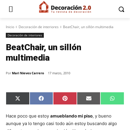
Inicio
Decoración de interiores
BeatChair, un sillón multimedia
Decoración de interiores
BeatChair, un sillón
multimedia
Por
Mari Nieves Carrero
17 marzo, 2010
C
C
C
C
C
X
F
P
E
W
o
o
o
o
o
(
a
i
m
h
m
m
m
m
m
T
c
n
a
a
p
p
p
p
p
w
e
t
i
t
Hace poco que estoy
amueblando mi piso
, y bueno
a
a
a
a
a
i
b
e
l
s
r
r
r
r
r
t
o
r
A
aunque ya lo tengo casi todo aún estoy buscando algo
t
t
t
t
t
t
o
e
p