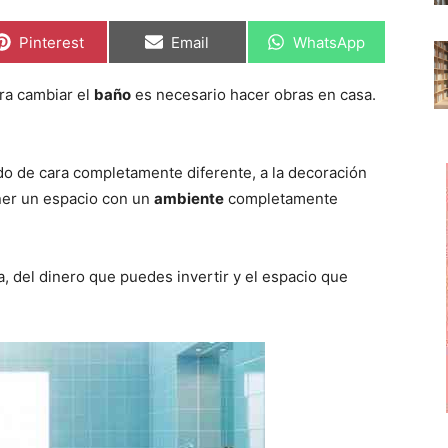
C
C
C
Pinterest
Email
WhatsApp
o
o
o
m
m
m
p
p
p
ra cambiar el
baño
es necesario hacer obras en casa.
a
a
a
r
r
r
t
t
t
i
i
i
r
r
r
o de cara completamente diferente, a la decoración
e
e
e
n
n
n
ner un espacio con un
ambiente
completamente
, del dinero que puedes invertir y el espacio que