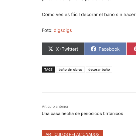
Como ves es fácil decorar el baño sin hacer
Foto:
digsdigs
C
C
X (Twitter)
Facebook
o
o
m
m
p
p
a
a
TAGS
baño sin obras
decorar baño
r
r
t
t
i
i
r
r
e
e
n
n
Artículo anterior
Una casa hecha de periódicos británicos
ARTÍCULOS RELACIONADOS