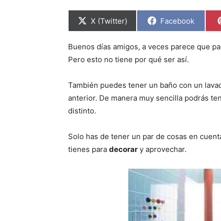
C
C
X (Twitter)
Facebook
o
o
m
m
p
p
Buenos días amigos, a veces parece que pa
a
a
r
r
Pero esto no tiene por qué ser así.
t
t
i
i
r
r
También puedes tener un baño con un lavad
e
e
n
n
anterior. De manera muy sencilla podrás te
distinto.
Solo has de tener un par de cosas en cuenta
tienes para
decorar
y aprovechar.