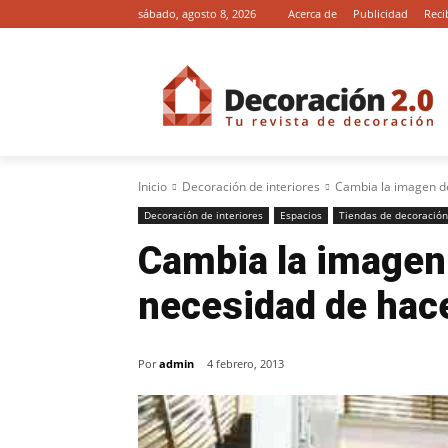
sábado, agosto 8, 2026
Acerca de
Publicidad
Reci
Inicio
Decoración de interiores
Cambia la imagen de
Decoración de interiores
Espacios
Tiendas de decoración
Cambia la imagen 
necesidad de hac
Por
admin
4 febrero, 2013