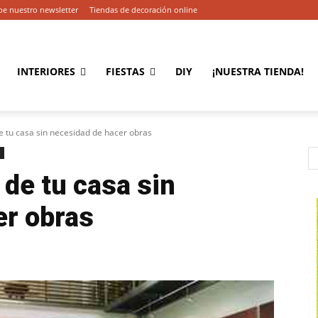
be nuestro newsletter
Tiendas de decoración online
INTERIORES
FIESTAS
DIY
¡NUESTRA TIENDA!
 tu casa sin necesidad de hacer obras
de tu casa sin
er obras