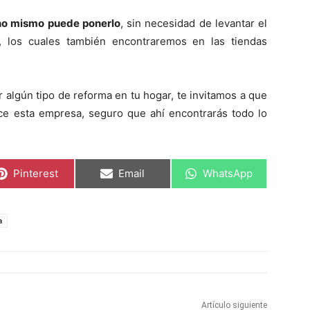
no mismo puede ponerlo
, sin necesidad de levantar el
s, los cuales también encontraremos en las tiendas
 algún tipo de reforma en tu hogar, te invitamos a que
ce esta empresa, seguro que ahí encontrarás todo lo
C
C
C
Pinterest
Email
WhatsApp
o
o
o
m
m
m
p
p
p
a
a
a
a
r
r
r
t
t
t
i
i
i
r
r
r
e
e
e
n
n
n
Artículo siguiente