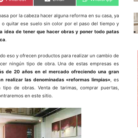
o
o
o
m
m
m
p
p
p
pasa por la cabeza hacer alguna reforma en su casa, ya
a
a
a
r
r
r
 o quitar ese suelo sin color por el paso del tiempo y
t
t
t
i
i
i
la idea de tener que hacer obras y poner todo patas
r
r
r
zca
.
e
e
e
n
n
n
do eso y ofrecen productos para realizar un cambio de
acer ningún tipo de obra. Una de estas empresas es
ás de 20 años en el mercado ofreciendo una gran
n realizar las denominadas «reformas limpias»
, es
ún tipo de obras. Venta de tarimas, comprar puertas,
ntraremos en este sitio.