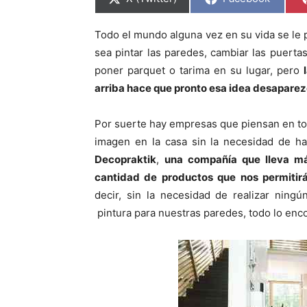
o
o
m
m
p
p
Todo el mundo alguna vez en su vida se le 
a
a
r
r
sea pintar las paredes, cambiar las puertas
t
t
i
i
poner parquet o tarima en su lugar, pero
r
r
arriba hace que pronto esa idea desapare
e
e
n
n
Por suerte hay empresas que piensan en to
imagen en la casa sin la necesidad de h
Decopraktik
,
una compañía que lleva m
cantidad de productos que nos permitirá
decir, sin la necesidad de realizar ning
pintura para nuestras paredes, todo lo enco