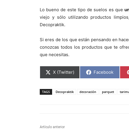
Lo bueno de este tipo de suelos es que
u
viejo y sólo utilizando productos limpio
Decopraktik.
Si eres de los que están pensando en hacer
conozcas todos los productos que te ofre
que necesitas.
C
C
X (Twitter)
Facebook
o
o
m
m
p
p
a
a
TAGS
Decopraktik
decoración
parquet
tarim
r
r
t
t
i
i
r
r
e
e
n
n
Artículo anterior