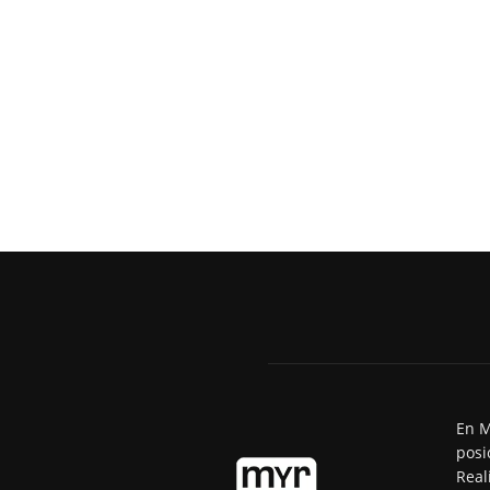
En M
posi
Real