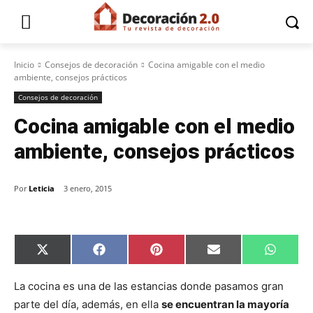
Inicio
Consejos de decoración
Cocina amigable con el medio
ambiente, consejos prácticos
Consejos de decoración
Cocina amigable con el medio
ambiente, consejos prácticos
Por
Leticia
3 enero, 2015
C
C
C
C
C
X
F
P
E
W
o
o
o
o
o
(
a
i
m
h
m
m
m
m
m
T
c
n
a
a
p
p
p
p
p
w
e
t
i
t
La cocina es una de las estancias donde pasamos gran
a
a
a
a
a
i
b
e
l
s
parte del día, además, en ella
se encuentran la mayoría
r
r
r
r
r
t
o
r
A