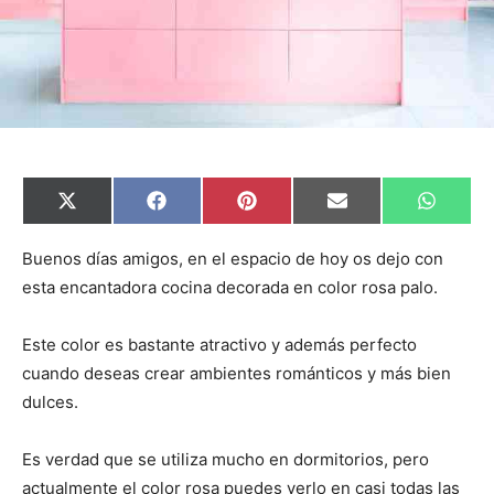
C
C
C
C
C
X
F
P
E
W
o
o
o
o
o
(
a
i
m
h
m
m
m
m
m
T
c
n
a
a
p
p
p
p
p
w
e
t
i
t
Buenos días amigos, en el espacio de hoy os dejo con
a
a
a
a
a
i
b
e
l
s
esta encantadora cocina decorada en color rosa palo.
r
r
r
r
r
t
o
r
A
t
t
t
t
t
t
o
e
p
i
i
i
i
i
e
k
s
p
r
r
r
r
r
r
t
Este color es bastante atractivo y además perfecto
e
e
e
e
e
)
n
n
n
n
n
cuando deseas crear ambientes románticos y más bien
dulces.
Es verdad que se utiliza mucho en dormitorios, pero
actualmente el color rosa puedes verlo en casi todas las