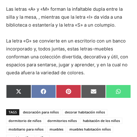
Las letras «A» y «M» forman la infaltable dupla entre la
silla y la mesa, , mientras que la letra «I» da vida a una
biblioteca o estantería y la letra «S» a un columpio.
La letra «G» se convierte en un escritorio con un banco
incorporado y, todos juntas, estas letras-muebles
conforman una colección divertida, decorativa y útil, con
espacios para sentarse, jugar y aprender, y en la cual no
queda afuera la variedad de colores.
C
C
C
C
C
X
F
P
E
W
o
o
o
o
o
(
a
i
m
h
m
m
m
m
m
T
c
n
a
a
p
p
p
p
p
w
e
t
i
t
a
a
a
a
a
i
b
e
l
s
TAGS
decoración para niños
decorar habitación niños
r
r
r
r
r
t
o
r
A
t
t
t
t
t
t
o
e
p
dormitorio de niños
dormitorios niños
habitación de los niños
i
i
i
i
i
e
k
s
p
mobiliario para niños
muebles
muebles habitación niños
r
r
r
r
r
r
t
e
e
e
e
e
)