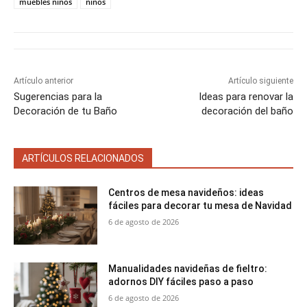
muebles niños
niños
n
n
n
n
n
Artículo anterior
Artículo siguiente
Sugerencias para la
Ideas para renovar la
Decoración de tu Baño
decoración del baño
ARTÍCULOS RELACIONADOS
Centros de mesa navideños: ideas
fáciles para decorar tu mesa de Navidad
6 de agosto de 2026
Manualidades navideñas de fieltro:
adornos DIY fáciles paso a paso
6 de agosto de 2026