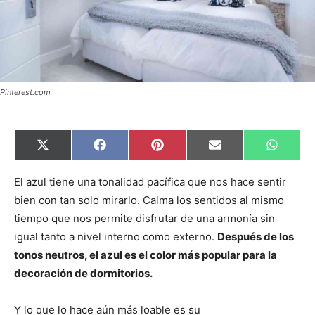
Pinterest.com
C
C
C
C
C
X
F
P
E
W
o
o
o
o
o
(
a
i
m
h
m
m
m
m
m
T
c
n
a
a
p
p
p
p
p
w
e
t
i
t
El azul tiene una tonalidad pacífica que nos hace sentir
a
a
a
a
a
i
b
e
l
s
bien con tan solo mirarlo. Calma los sentidos al mismo
r
r
r
r
r
t
o
r
A
t
t
t
t
t
t
o
e
p
tiempo que nos permite disfrutar de una armonía sin
i
i
i
i
i
e
k
s
p
r
r
r
r
r
r
t
igual tanto a nivel interno como externo.
Después de los
e
e
e
e
e
)
n
n
n
n
n
tonos neutros, el azul es el color más popular para la
decoración de dormitorios.
Y lo que lo hace aún más loable es su