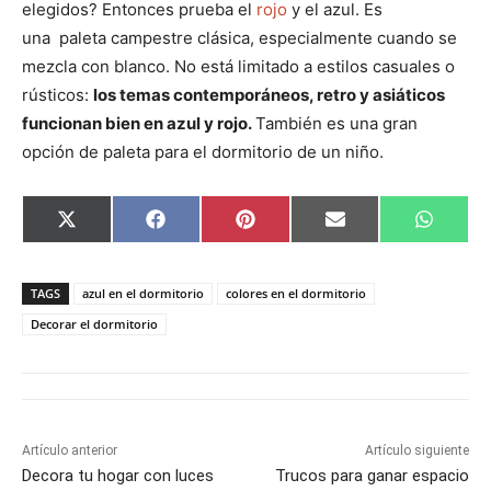
elegidos? Entonces prueba el
rojo
y el azul. Es
una paleta campestre clásica, especialmente cuando se
mezcla con blanco. No está limitado a estilos casuales o
rústicos:
los temas contemporáneos, retro y asiáticos
funcionan bien en azul y rojo.
También es una gran
opción de paleta para el dormitorio de un niño.
C
C
C
C
C
X
F
P
E
W
o
o
o
o
o
(
a
i
m
h
m
m
m
m
m
T
c
n
a
a
p
p
p
p
p
w
e
t
i
t
a
a
a
a
a
i
b
e
l
s
TAGS
azul en el dormitorio
colores en el dormitorio
r
r
r
r
r
t
o
r
A
t
t
t
t
t
t
o
e
p
Decorar el dormitorio
i
i
i
i
i
e
k
s
p
r
r
r
r
r
r
t
e
e
e
e
e
)
n
n
n
n
n
Artículo anterior
Artículo siguiente
Decora tu hogar con luces
Trucos para ganar espacio