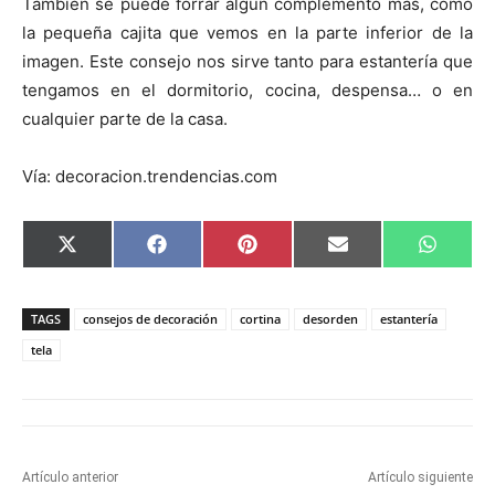
También se puede forrar algún complemento más, como
la pequeña cajita que vemos en la parte inferior de la
imagen. Este consejo nos sirve tanto para estantería que
tengamos en el dormitorio, cocina, despensa… o en
cualquier parte de la casa.
Vía: decoracion.trendencias.com
C
C
C
C
C
X
F
P
E
W
o
o
o
o
o
(
a
i
m
h
m
m
m
m
m
T
c
n
a
a
p
p
p
p
p
w
e
t
i
t
a
a
a
a
a
i
b
e
l
s
TAGS
consejos de decoración
cortina
desorden
estantería
r
r
r
r
r
t
o
r
A
t
t
t
t
t
t
o
e
p
tela
i
i
i
i
i
e
k
s
p
r
r
r
r
r
r
t
e
e
e
e
e
)
n
n
n
n
n
Artículo anterior
Artículo siguiente