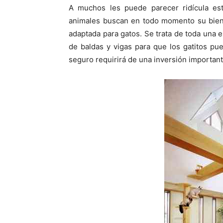
p
p
A muchos les puede parecer ridícula es
a
a
r
r
animales buscan en todo momento su biene
t
t
i
i
adaptada para gatos. Se trata de toda una e
r
r
de baldas y vigas para que los gatitos p
e
e
n
n
seguro requirirá de una inversión important