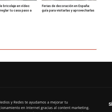
e bricolaje en vídeo:
Ferias de decoración en España:
rreglar tu casa paso a
guía para visitarlas y aprovecharlas
edios y Redes te ayudamos a mejorar tu
S
cionamiento en Internet gracias al content marketing.