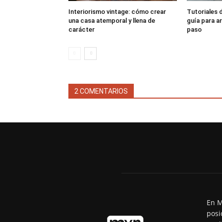
Interiorismo vintage: cómo crear
Tutoriales d
una casa atemporal y llena de
guía para a
carácter
paso
2 COMENTARIOS
En M
posi