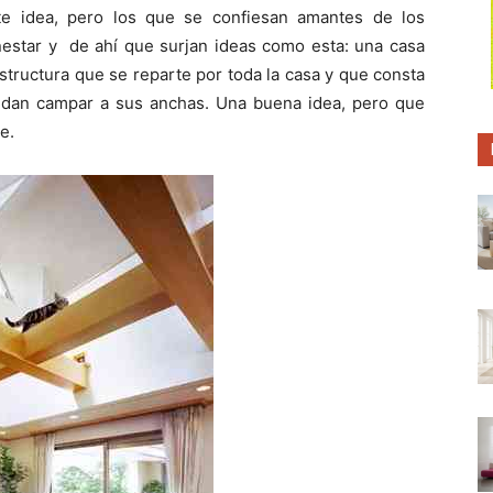
p
p
p
te idea, pero los que se confiesan amantes de los
a
a
a
r
r
r
star y de ahí que surjan ideas como esta: una casa
t
t
t
i
i
i
structura que se reparte por toda la casa y que consta
r
r
r
uedan campar a sus anchas. Una buena idea, pero que
e
e
e
n
n
n
e.