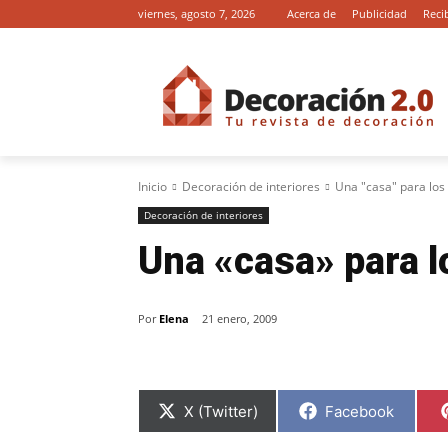
viernes, agosto 7, 2026
Acerca de
Publicidad
Reci
Inicio
Decoración de interiores
Una "casa" para los
Decoración de interiores
Una «casa» para l
Por
Elena
21 enero, 2009
C
C
X (Twitter)
Facebook
o
o
m
m