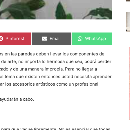
C
C
C
Pinterest
Email
WhatsApp
o
o
o
m
m
m
p
p
p
os en las paredes deben llevar los componentes de
a
a
a
r
r
r
 de arte, no importa lo hermosa que sea, podrá perder
t
t
t
i
i
i
ocado y de una manera impropia. Para no llegar a
r
r
r
 el tema que existen entonces usted necesita aprender
e
e
e
n
n
n
ar los accesorios artísticos como un profesional.
 ayudarán a cabo.
co para que vague libremente. No es esencial que todas