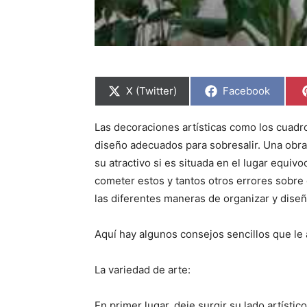
C
C
X (Twitter)
Facebook
o
o
m
m
p
p
Las decoraciones artísticas como los cuadr
a
a
r
r
diseño adecuados para sobresalir. Una obra
t
t
i
i
su atractivo si es situada en el lugar equiv
r
r
cometer estos y tantos otros errores sobre
e
e
n
n
las diferentes maneras de organizar y diseñ
Aquí hay algunos consejos sencillos que le
La variedad de arte:
En primer lugar, deje surgir su lado artísti