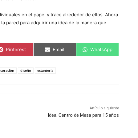
dividuales en el papel y trace alrededor de ellos. Ahora
 a la pared para adquirir una idea de la manera que
C
C
C
Pinterest
Email
WhatsApp
o
o
o
m
m
m
p
p
p
a
a
a
coración
diseño
estantería
r
r
r
t
t
t
i
i
i
r
r
r
e
e
e
n
n
n
Artículo siguiente
Idea. Centro de Mesa para 15 años