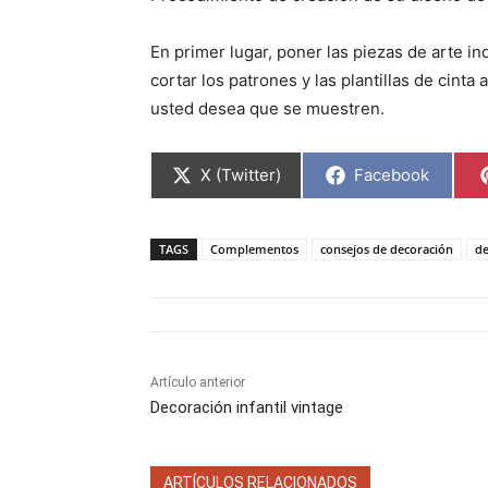
En primer lugar, poner las piezas de arte in
cortar los patrones y las plantillas de cinta
usted desea que se muestren.
C
C
X (Twitter)
Facebook
o
o
m
m
p
p
a
a
TAGS
Complementos
consejos de decoración
de
r
r
t
t
i
i
r
r
e
e
n
n
Artículo anterior
Decoración infantil vintage
ARTÍCULOS RELACIONADOS