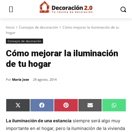
Inicio
Consejos de decoración
Cómo mejorar la iluminación de tu
hogar
Consejos de decoración
Cómo mejorar la iluminación
de tu hogar
Por
Maria Jose
29 agosto, 2014
C
C
C
C
C
X
F
P
E
W
o
o
o
o
o
(
a
i
m
h
m
m
m
m
m
T
c
n
a
a
p
p
p
p
p
w
e
t
i
t
La iluminación de una estancia
siempre será algo muy
a
a
a
a
a
i
b
e
l
s
importante en el hogar, pero la iluminación de la vivienda
r
r
r
r
r
t
o
r
A