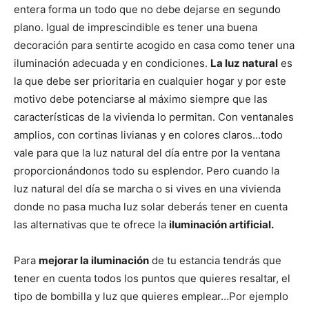
t
t
t
t
t
t
o
e
p
entera forma un todo que no debe dejarse en segundo
i
i
i
i
i
e
k
s
p
r
r
r
r
r
r
t
plano. Igual de imprescindible es tener una buena
e
e
e
e
e
)
n
n
n
n
n
decoración para sentirte acogido en casa como tener una
iluminación adecuada y en condiciones.
La luz natural
es
la que debe ser prioritaria en cualquier hogar y por este
motivo debe potenciarse al máximo siempre que las
características de la vivienda lo permitan. Con ventanales
amplios, con cortinas livianas y en colores claros…todo
vale para que la luz natural del día entre por la ventana
proporcionándonos todo su esplendor. Pero cuando la
luz natural del día se marcha o si vives en una vivienda
donde no pasa mucha luz solar deberás tener en cuenta
las alternativas que te ofrece la
iluminación artificial.
Para
mejorar la iluminación
de tu estancia tendrás que
tener en cuenta todos los puntos que quieres resaltar, el
tipo de bombilla y luz que quieres emplear…Por ejemplo