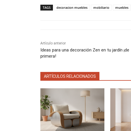
p
p
a
a
TAGS
decoracion muebles
mobiliario
muebles
r
r
t
t
i
i
r
r
e
e
n
n
Artículo anterior
Ideas para una decoración Zen en tu jardín ¡de
primera!
ARTÍCULOS RELACIONADOS