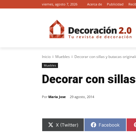
viernes, agosto 7, 2026
Acerca de
Publicidad
Reci
Inicio
Muebles
Decorar con sillas y butacas origina
Muebles
Decorar con sillas
Por
Maria Jose
29 agosto, 2014
C
C
X (Twitter)
Facebook
o
o
m
m