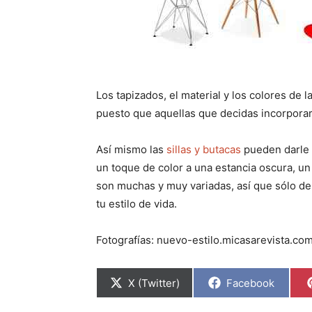
Los tapizados, el material y los colores de 
puesto que aquellas que decidas incorporar
Así mismo las
sillas y butacas
pueden darle
un toque de color a una estancia oscura, u
son muchas y muy variadas, así que sólo de
tu estilo de vida.
Fotografías: nuevo-estilo.micasarevista.co
C
C
X (Twitter)
Facebook
o
o
m
m