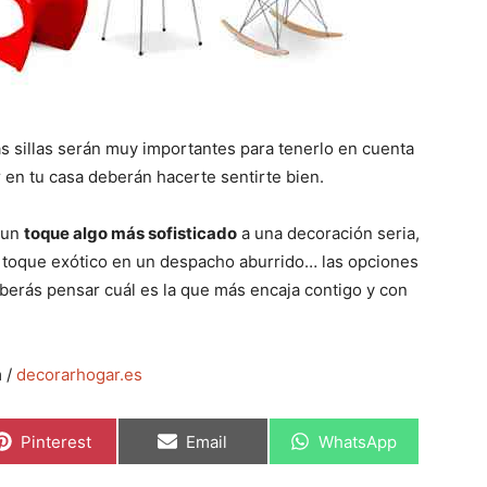
las sillas serán muy importantes para tenerlo en cuenta
 en tu casa deberán hacerte sentirte bien.
 un
toque algo más sofisticado
a una decoración seria,
n toque exótico en un despacho aburrido… las opciones
berás pensar cuál es la que más encaja contigo y con
m /
decorarhogar.es
C
C
C
Pinterest
Email
WhatsApp
o
o
o
m
m
m