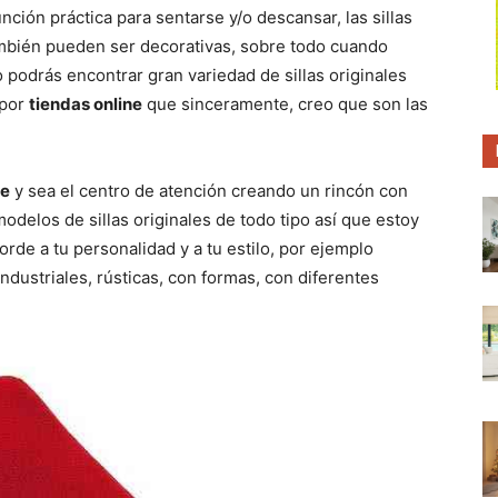
p
p
p
unción práctica para sentarse y/o descansar, las sillas
a
a
a
r
r
r
bién pueden ser decorativas, sobre todo cuando
t
t
t
i
i
i
 podrás encontrar gran variedad de sillas originales
r
r
r
 por
tiendas online
que sinceramente, creo que son las
e
e
e
n
n
n
ue
y sea el centro de atención creando un rincón con
odelos de sillas originales de todo tipo así que estoy
rde a tu personalidad y a tu estilo, por ejemplo
 industriales, rústicas, con formas, con diferentes