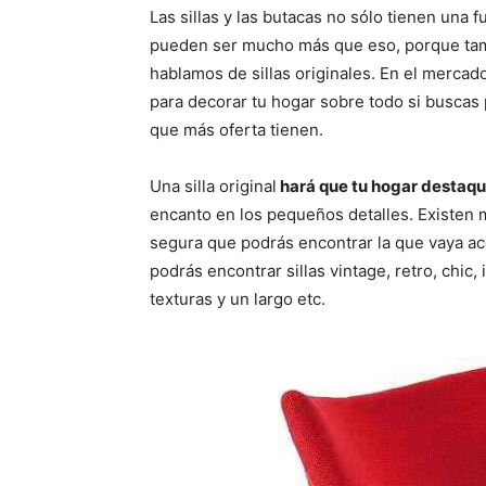
p
p
Las sillas y las butacas no sólo tienen una f
a
a
r
r
pueden ser mucho más que eso, porque tam
t
t
i
i
hablamos de sillas originales. En el mercado
r
r
para decorar tu hogar sobre todo si buscas
e
e
n
n
que más oferta tienen.
Una silla original
hará que tu hogar destaq
encanto en los pequeños detalles. Existen m
segura que podrás encontrar la que vaya aco
podrás encontrar sillas vintage, retro, chic,
texturas y un largo etc.