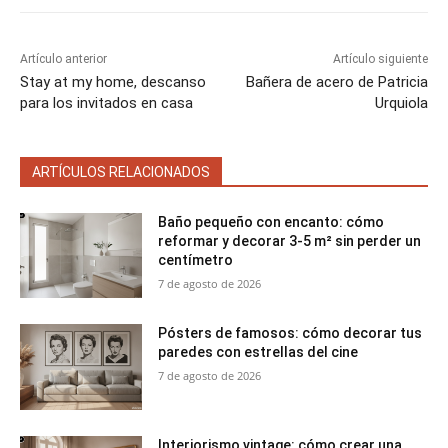
t
o
e
p
i
i
i
i
i
e
k
s
p
r
r
r
r
r
r
t
e
e
e
e
e
)
n
n
n
n
n
Artículo anterior
Artículo siguiente
Stay at my home, descanso
Bañera de acero de Patricia
para los invitados en casa
Urquiola
ARTÍCULOS RELACIONADOS
Baño pequeño con encanto: cómo
reformar y decorar 3-5 m² sin perder un
centímetro
7 de agosto de 2026
Pósters de famosos: cómo decorar tus
paredes con estrellas del cine
7 de agosto de 2026
Interiorismo vintage: cómo crear una