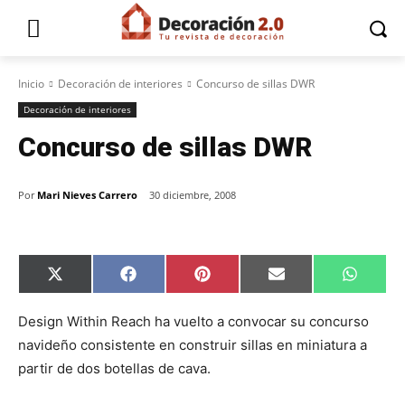
Inicio
Decoración de interiores
Concurso de sillas DWR
Decoración de interiores
Concurso de sillas DWR
Por
Mari Nieves Carrero
30 diciembre, 2008
C
C
C
C
C
X
F
P
E
W
o
o
o
o
o
(
a
i
m
h
m
m
m
m
m
T
c
n
a
a
p
p
p
p
p
w
e
t
i
t
Design Within Reach ha vuelto a convocar su concurso
a
a
a
a
a
i
b
e
l
s
navideño consistente en construir sillas en miniatura a
r
r
r
r
r
t
o
r
A
t
t
t
t
t
t
o
e
p
partir de dos botellas de cava.
i
i
i
i
i
e
k
s
p
r
r
r
r
r
r
t
e
e
e
e
e
)