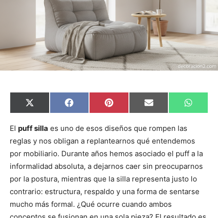
C
C
C
C
C
X
F
P
E
W
o
o
o
o
o
(
a
i
m
h
m
m
m
m
m
T
c
n
a
a
p
p
p
p
p
w
e
t
i
t
El
puff silla
es uno de esos diseños que rompen las
a
a
a
a
a
i
b
e
l
s
reglas y nos obligan a replantearnos qué entendemos
r
r
r
r
r
t
o
r
A
t
t
t
t
t
t
o
e
p
por mobiliario. Durante años hemos asociado el puff a la
i
i
i
i
i
e
k
s
p
r
r
r
r
r
r
t
informalidad absoluta, a dejarnos caer sin preocuparnos
e
e
e
e
e
)
n
n
n
n
n
por la postura, mientras que la silla representa justo lo
contrario: estructura, respaldo y una forma de sentarse
mucho más formal. ¿Qué ocurre cuando ambos
conceptos se fusionan en una sola pieza? El resultado es