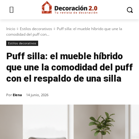
Inicio
Estilos decorativos
Puff silla: el mueble híbrido que une la
comodidad del puff con...
Estilos decorativos
Puff silla: el mueble híbrido
que une la comodidad del puff
con el respaldo de una silla
Por
Elena
14 junio, 2026