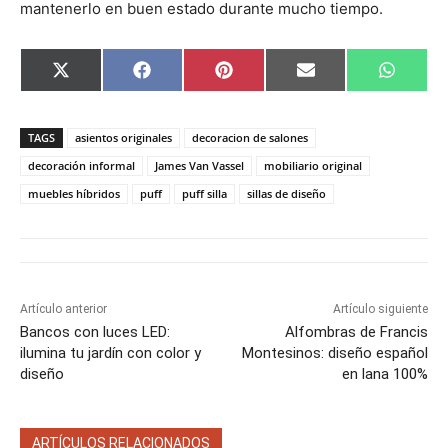
mantenerlo en buen estado durante mucho tiempo.
C
C
C
C
C
X
F
P
E
W
o
o
o
o
o
(
a
i
m
h
m
m
m
m
m
T
c
n
a
a
p
p
p
p
p
w
e
t
i
t
a
a
a
a
a
i
b
e
l
s
TAGS
asientos originales
decoracion de salones
r
r
r
r
r
t
o
r
A
t
t
t
t
t
t
o
e
p
decoración informal
James Van Vassel
mobiliario original
i
i
i
i
i
e
k
s
p
muebles híbridos
puff
puff silla
sillas de diseño
r
r
r
r
r
r
t
e
e
e
e
e
)
n
n
n
n
n
Artículo anterior
Artículo siguiente
Bancos con luces LED:
Alfombras de Francis
ilumina tu jardín con color y
Montesinos: diseño español
diseño
en lana 100%
ARTÍCULOS RELACIONADOS