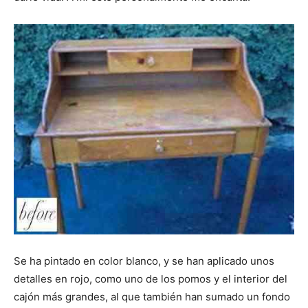
i
i
i
i
i
e
k
s
p
r
r
r
r
r
r
t
e
e
e
e
e
)
n
n
n
n
n
Se ha pintado en color blanco, y se han aplicado unos
detalles en rojo, como uno de los pomos y el interior del
cajón más grandes, al que también han sumado un fondo