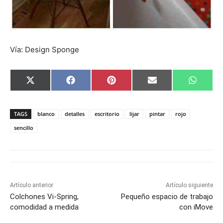
Vía: Design Sponge
C
C
C
C
C
X
F
P
E
W
o
o
o
o
o
(
a
i
m
h
m
m
m
m
m
T
c
n
a
a
p
p
p
p
p
w
e
t
i
t
a
a
a
a
a
i
b
e
l
s
TAGS
blanco
detalles
escritorio
lijar
pintar
rojo
r
r
r
r
r
t
o
r
A
t
t
t
t
t
t
o
e
p
sencillo
i
i
i
i
i
e
k
s
p
r
r
r
r
r
r
t
e
e
e
e
e
)
n
n
n
n
n
Artículo anterior
Artículo siguiente
Colchones Vi-Spring,
Pequeño espacio de trabajo
comodidad a medida
con iMove