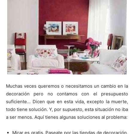
t
t
t
t
t
t
o
e
p
i
i
i
i
i
e
k
s
p
r
r
r
r
r
r
t
e
e
e
e
e
)
n
n
n
n
n
Muchas veces queremos o necesitamos un cambio en la
decoración pero no contamos con el presupuesto
suficiente… Dicen que en esta vida, excepto la muerte,
todo tiene solución. Y, por supuesto, esta situación no iba
a ser menos. Aquí tienes algunas soluciones al problema:
Mirar es gratis. Paseate por las tiendas de decoración,