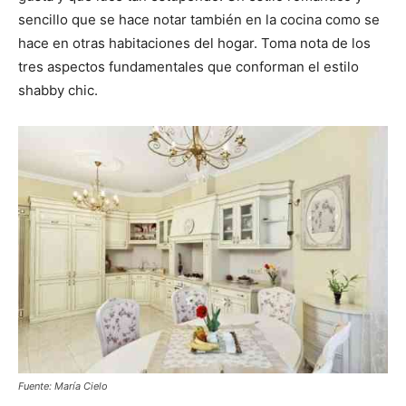
i
i
i
i
i
e
k
s
p
r
r
r
r
r
r
t
sencillo que se hace notar también en la cocina como se
e
e
e
e
e
)
n
n
n
n
n
hace en otras habitaciones del hogar. Toma nota de los
tres aspectos fundamentales que conforman el estilo
shabby chic.
Fuente: María Cielo