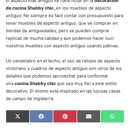
El aspecto más antiguo se hace notar en la
decoración
de cocina Shabby chic,
en los muebles de aspecto
antiguo. No siempre es fácil contar con presupuesto para
tener muebles de aspecto antiguo, que se compran en
tiendas de antiguedades, pero se pueden comprar
replicas de mucha calidad y aun podemos hacer lucir
nuestros muebles con aspecto antiguo usando pátinas.
Un candelabro en el techo, el uso de relojes de aspecto
victoriano y cuadros de aspecto antiguo son otros de los
detalles que podemos aprovechar para conformar
una
cocina Shabby chic
que sea muy fiel a este estilo
decorativo. El mismo está inspirado en las lujosas casas
de campo de Inglaterra.
C
C
C
C
C
X
F
P
E
W
o
o
o
o
o
(
a
i
m
h
m
m
m
m
m
T
c
n
a
a