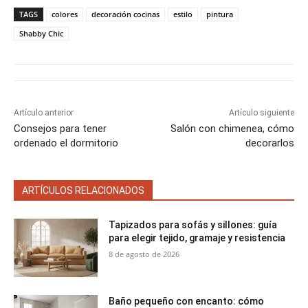
p
p
p
p
p
w
e
t
i
t
a
a
a
a
a
i
b
e
l
s
TAGS
colores
decoración cocinas
estilo
pintura
r
r
r
r
r
t
o
r
A
t
t
t
t
t
t
o
e
p
Shabby Chic
i
i
i
i
i
e
k
s
p
r
r
r
r
r
r
t
e
e
e
e
e
)
n
n
n
n
n
Artículo anterior
Artículo siguiente
Consejos para tener
Salón con chimenea, cómo
ordenado el dormitorio
decorarlos
ARTÍCULOS RELACIONADOS
Tapizados para sofás y sillones: guía
para elegir tejido, gramaje y resistencia
8 de agosto de 2026
Baño pequeño con encanto: cómo