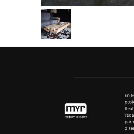
En M
posi
Real
reda
para
dise