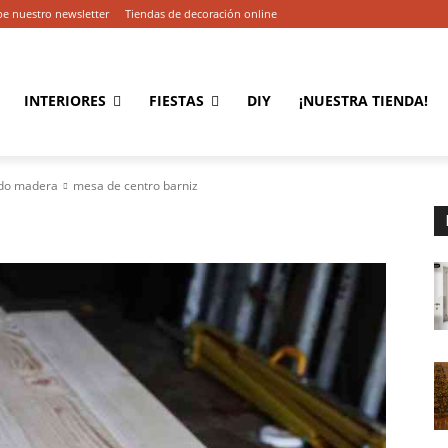
be nuestro newsletter
Tiendas de decoración online
INTERIORES
FIESTAS
DIY
¡NUESTRA TIENDA!
ndo madera
mesa de centro barniz