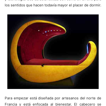
i
i
i
i
i
e
k
s
p
r
r
r
r
r
r
t
los sentidos que hacen todavía mayor el placer de dormir.
e
e
e
e
e
)
n
n
n
n
n
Para empezar está diseñada por artesanos del norte de
Francia y está enfocada al bienestar. El cabecero se