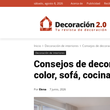
sábado, agosto 8, 2026
Acerca de
Publicidad
Reci
Inicio
Decoración de interiores
Consejos de decoraci
Decoración de interiores
Consejos de decor
color, sofá, cocin
Por
Elena
7 junio, 2026