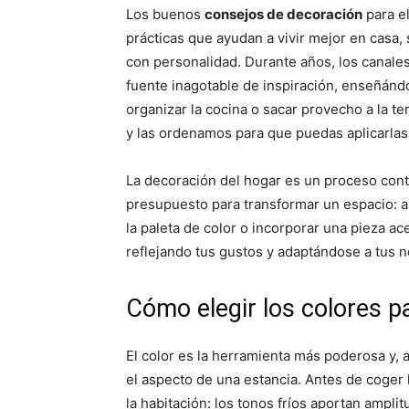
p
p
Los buenos
consejos de decoración
para e
a
a
r
r
prácticas que ayudan a vivir mejor en casa,
t
t
i
i
con personalidad. Durante años, los canale
r
r
fuente inagotable de inspiración, enseñándo
e
e
n
n
organizar la cocina o sacar provecho a la t
y las ordenamos para que puedas aplicarlas
La decoración del hogar es un proceso conti
presupuesto para transformar un espacio: a
la paleta de color o incorporar una pieza ac
reflejando tus gustos y adaptándose a tus 
Cómo elegir los colores p
El color es la herramienta más poderosa y, 
el aspecto de una estancia. Antes de coger 
la habitación: los tonos fríos aportan ampl