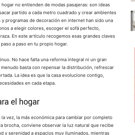
p
p
p
l hogar no entienden de modas pasajeras: son ideas
a
a
a
r
r
r
 sacar partido a cada metro cuadrado y crear ambientes
t
t
t
i
i
i
s y programas de decoración en internet han sido una
r
r
r
nos a elegir colores, escoger el sofá perfecto,
e
e
e
n
n
n
erraza. En este artículo recogemos esas grandes claves
 paso a paso en tu propio hogar.
nuo. No hace falta una reforma integral ni un gran
 menudo basta con repensar la distribución, refrescar
ertada. La idea es que la casa evolucione contigo,
necesidades en cada etapa.
ara el hogar
a la vez, la más económica para cambiar por completo
la brocha, conviene observar la luz natural que recibe
itud y serenidad a espacios muy iluminados, mientras