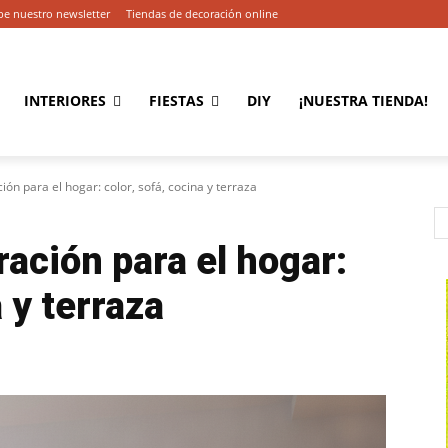
be nuestro newsletter
Tiendas de decoración online
INTERIORES
FIESTAS
DIY
¡NUESTRA TIENDA!
ón para el hogar: color, sofá, cocina y terraza
ación para el hogar:
a y terraza