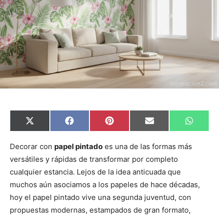
C
C
C
C
C
X
F
P
E
W
o
o
o
o
o
(
a
i
m
h
m
m
m
m
m
T
c
n
a
a
p
p
p
p
p
w
e
t
i
t
Decorar con
papel pintado
es una de las formas más
a
a
a
a
a
i
b
e
l
s
versátiles y rápidas de transformar por completo
r
r
r
r
r
t
o
r
A
t
t
t
t
t
t
o
e
p
cualquier estancia. Lejos de la idea anticuada que
i
i
i
i
i
e
k
s
p
r
r
r
r
r
r
t
muchos aún asociamos a los papeles de hace décadas,
e
e
e
e
e
)
n
n
n
n
n
hoy el papel pintado vive una segunda juventud, con
propuestas modernas, estampados de gran formato,