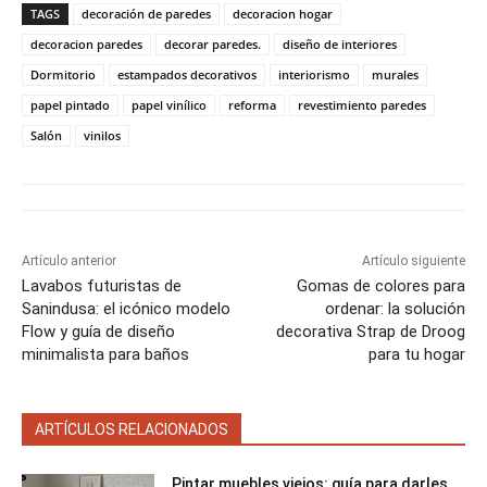
a
a
a
a
a
i
b
e
l
s
TAGS
decoración de paredes
decoracion hogar
r
r
r
r
r
t
o
r
A
t
t
t
t
t
t
o
e
p
decoracion paredes
decorar paredes.
diseño de interiores
i
i
i
i
i
e
k
s
p
Dormitorio
estampados decorativos
interiorismo
murales
r
r
r
r
r
r
t
e
e
e
e
e
)
papel pintado
papel vinílico
reforma
revestimiento paredes
n
n
n
n
n
Salón
vinilos
Artículo anterior
Artículo siguiente
Lavabos futuristas de
Gomas de colores para
Sanindusa: el icónico modelo
ordenar: la solución
Flow y guía de diseño
decorativa Strap de Droog
minimalista para baños
para tu hogar
ARTÍCULOS RELACIONADOS
Pintar muebles viejos: guía para darles