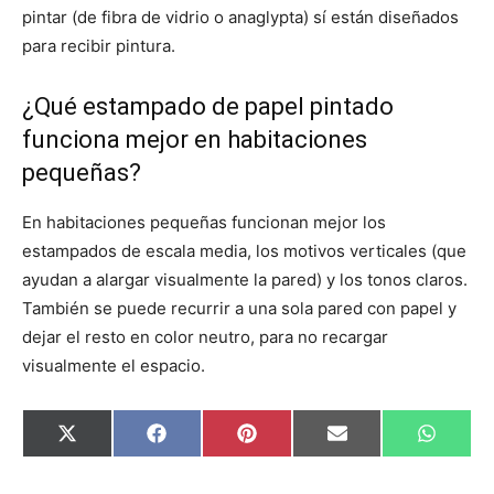
pintar (de fibra de vidrio o anaglypta) sí están diseñados
para recibir pintura.
¿Qué estampado de papel pintado
funciona mejor en habitaciones
pequeñas?
En habitaciones pequeñas funcionan mejor los
estampados de escala media, los motivos verticales (que
ayudan a alargar visualmente la pared) y los tonos claros.
También se puede recurrir a una sola pared con papel y
dejar el resto en color neutro, para no recargar
visualmente el espacio.
C
C
C
C
C
X
F
P
E
W
o
o
o
o
o
(
a
i
m
h
m
m
m
m
m
T
c
n
a
a
p
p
p
p
p
w
e
t
i
t