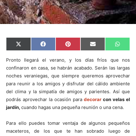
C
C
C
C
C
X
F
P
E
W
o
o
o
o
o
(
a
i
m
h
m
m
m
m
m
T
c
n
a
a
p
p
p
p
p
w
e
t
i
t
Pronto llegará el verano, y los días fríos que nos
a
a
a
a
a
i
b
e
l
s
confinaron en casa, se habrán acabado. Serán las largas
r
r
r
r
r
t
o
r
A
t
t
t
t
t
t
o
e
p
noches veraniegas, que siempre queremos aprovechar
i
i
i
i
i
e
k
s
p
r
r
r
r
r
r
t
para reunir a los amigos y disfrutar del cálido ambiente
e
e
e
e
e
)
n
n
n
n
n
del clima y la simpatía de amigos y parientes. Así que
podrás aprovechar la ocasión para
decorar
con velas el
jardín,
cuando hagas una pequeña reunión o una cena.
Para ello puedes tomar ventaja de algunos pequeños
maceteros, de los que te han sobrado luego de