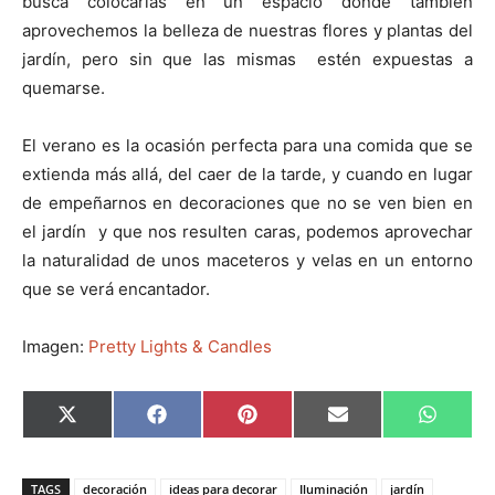
busca colocarlas en un espacio donde también
aprovechemos la belleza de nuestras flores y plantas del
jardín, pero sin que las mismas estén expuestas a
quemarse.
El verano es la ocasión perfecta para una comida que se
extienda más allá, del caer de la tarde, y cuando en lugar
de empeñarnos en decoraciones que no se ven bien en
el jardín y que nos resulten caras, podemos aprovechar
la naturalidad de unos maceteros y velas en un entorno
que se verá encantador.
Imagen:
Pretty Lights & Candles
C
C
C
C
C
X
F
P
E
W
o
o
o
o
o
(
a
i
m
h
m
m
m
m
m
T
c
n
a
a
p
p
p
p
p
w
e
t
i
t
a
a
a
a
a
i
b
e
l
s
TAGS
decoración
ideas para decorar
Iluminación
jardín