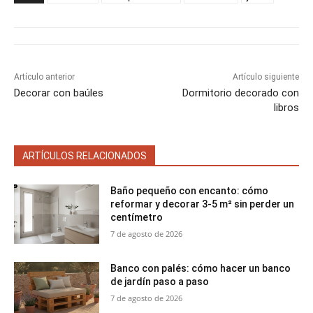
r
r
r
r
r
t
o
r
A
t
t
t
t
t
t
o
e
p
i
i
i
i
i
e
k
s
p
r
r
r
r
r
r
t
e
e
e
e
e
)
n
n
n
n
n
Artículo anterior
Artículo siguiente
Decorar con baúles
Dormitorio decorado con
libros
ARTÍCULOS RELACIONADOS
Baño pequeño con encanto: cómo
reformar y decorar 3-5 m² sin perder un
centímetro
7 de agosto de 2026
Banco con palés: cómo hacer un banco
de jardín paso a paso
7 de agosto de 2026