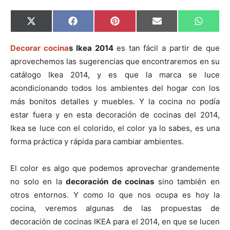
C
C
C
C
C
X
F
P
E
W
o
o
o
o
o
(
a
i
m
h
m
m
m
m
m
T
c
n
a
a
p
p
p
p
p
w
e
t
i
t
Decorar cocina
s Ikea 2014
es tan fácil a partir de que
a
a
a
a
a
i
b
e
l
s
aprovechemos las sugerencias que encontraremos en su
r
r
r
r
r
t
o
r
A
t
t
t
t
t
t
o
e
p
catálogo Ikea 2014, y es que la marca se luce
i
i
i
i
i
e
k
s
p
r
r
r
r
r
r
t
acondicionando todos los ambientes del hogar con los
e
e
e
e
e
)
n
n
n
n
n
más bonitos detalles y muebles. Y la cocina no podía
estar fuera y en esta decoración de cocinas del 2014,
Ikea se luce con el colorido, el color ya lo sabes, es una
forma práctica y rápida para cambiar ambientes.
El color es algo que podemos aprovechar grandemente
no solo en la
decoración de cocinas
sino también en
otros entornos. Y como lo que nos ocupa es hoy la
cocina, veremos algunas de las propuestas de
decoración de cocinas IKEA para el 2014, en que se lucen