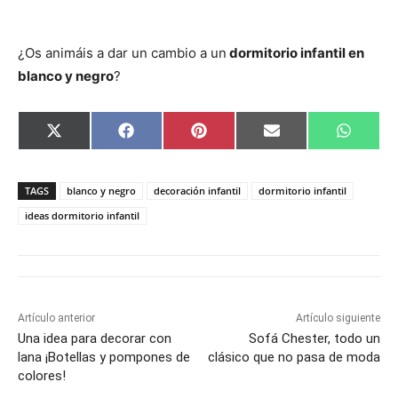
¿Os animáis a dar un cambio a un
dormitorio infantil en
blanco y negro
?
C
C
C
C
C
X
F
P
E
W
o
o
o
o
o
(
a
i
m
h
m
m
m
m
m
T
c
n
a
a
p
p
p
p
p
w
e
t
i
t
a
a
a
a
a
i
b
e
l
s
TAGS
blanco y negro
decoración infantil
dormitorio infantil
r
r
r
r
r
t
o
r
A
t
t
t
t
t
t
o
e
p
ideas dormitorio infantil
i
i
i
i
i
e
k
s
p
r
r
r
r
r
r
t
e
e
e
e
e
)
n
n
n
n
n
Artículo anterior
Artículo siguiente
Una idea para decorar con
Sofá Chester, todo un
lana ¡Botellas y pompones de
clásico que no pasa de moda
colores!