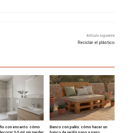
r
r
r
t
t
t
i
i
i
r
r
r
e
e
e
n
n
n
Artículo siguiente
Reciclar el plástico
ño con encanto: cómo
Banco con palés: cómo hacer un
decorar 3-5 m² sin perder
banco de jardín paso a paso