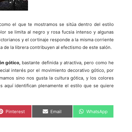
como el que te mostramos se sitúa dentro del estilo
lor se limita al negro y rosa fucsia intenso y algunas
ictorianos y el cortinaje responde a la misma corriente
a de la librera contribuyen al efectismo de este salón.
ón gótico,
bastante definida y atractiva, pero como he
ecial interés por el movimiento decorativo gótico, por
mamos sino nos gusta la cultura gótica, y los colores
s aquí identifican plenamente el estilo que se quiere
C
C
C
Pinterest
Email
WhatsApp
o
o
o
m
m
m
p
p
p
a
a
a