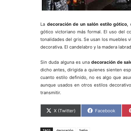
La
decoración de un salón estilo gótico,
gótico victoriano más formal. El uso del co
tonalidades del gris. Se usan los muebles v
decorativa. El candelabro y la madera labrad
Sin duda alguna es una
decoración de sal
dicho antes, dirigida a quienes sienten esp
cuanto estilo definido, no es algo que asu
aunque usados en otros estilos decorativo
transmitir.
C
C
X (Twitter)
Facebook
o
o
m
m
p
p
a
a
TAGS
decoración
Salón