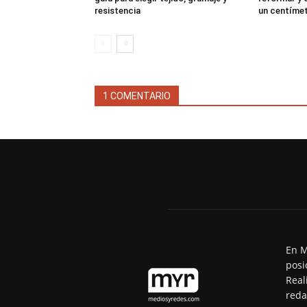
resistencia
un centíme
1 COMENTARIO
En M
posi
Real
reda