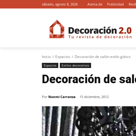
sábado, agosto 8, 2026
Acerca de
Publicidad
Reci
Inicio
Espacios
Decoración de salón estilo gótico
Espacios
Estilos decorativos
Decoración de sal
Por
Noemi Carranza
15 diciembre, 2012