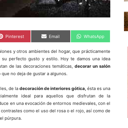
C
C
C
Pinterest
Email
WhatsApp
o
o
o
m
m
m
p
p
p
lones y otros ambientes del hogar, que prácticamente
a
a
a
r
r
r
 su perfecto gusto y estilo. Hoy te damos una idea
t
t
t
i
i
i
utan de las decoraciones temáticas,
decorar un salón
r
r
r
 que no deja de gustar a algunos.
e
e
e
n
n
n
les, de la
decoración de interiores gótica,
ésta es una
cialmente ideal para aquellos que disfrutan de la
aduce en una evocación de entornos medievales, con el
contrastes como el uso del rosa o el rojo, así como de
el púrpura.