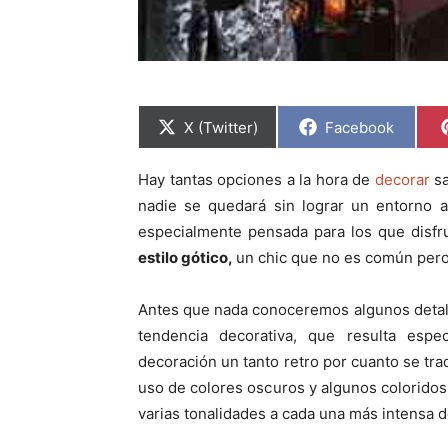
C
C
X (Twitter)
Facebook
o
o
m
m
p
p
Hay tantas opciones a la hora de
decorar
sa
a
a
r
r
nadie se quedará sin lograr un entorno a
t
t
i
i
especialmente pensada para los que disfr
r
r
estilo gótico,
un chic que no es común pero
e
e
n
n
Antes que nada conoceremos algunos detal
tendencia decorativa, que resulta espe
decoración un tanto retro por cuanto se tr
uso de colores oscuros y algunos coloridos 
varias tonalidades a cada una más intensa d