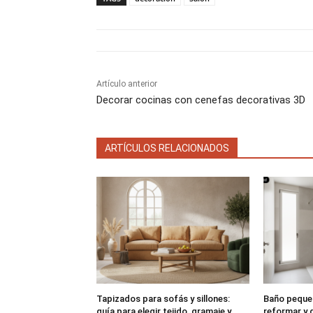
r
r
t
t
i
i
r
r
e
e
n
n
Artículo anterior
Decorar cocinas con cenefas decorativas 3D
ARTÍCULOS RELACIONADOS
Tapizados para sofás y sillones:
Baño peque
guía para elegir tejido, gramaje y
reformar y 