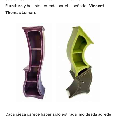
i
i
i
i
i
e
k
s
p
r
r
r
r
r
r
t
Furniture
y han sido creada por el diseñador
Vincent
e
e
e
e
e
)
n
n
n
n
n
Thomas Leman
.
Cada pieza parece haber sido estirada, moldeada adrede