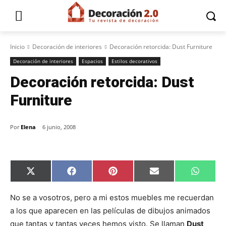
Inicio
Decoración de interiores
Decoración retorcida: Dust Furniture
Decoración de interiores
Espacios
Estilos decorativos
Decoración retorcida: Dust
Furniture
Por
Elena
6 junio, 2008
C
C
C
C
C
X
F
P
E
W
o
o
o
o
o
(
a
i
m
h
m
m
m
m
m
T
c
n
a
a
p
p
p
p
p
w
e
t
i
t
No se a vosotros, pero a mi estos muebles me recuerdan
a
a
a
a
a
i
b
e
l
s
a los que aparecen en las películas de dibujos animados
r
r
r
r
r
t
o
r
A
t
t
t
t
t
t
o
e
p
que tantas y tantas veces hemos visto. Se llaman
Dust