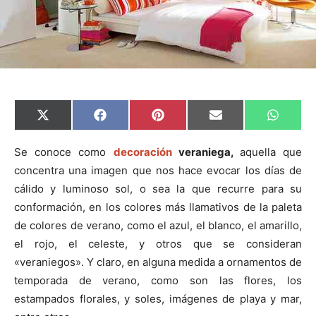
C
C
C
C
C
X
F
P
E
W
o
o
o
o
o
(
a
i
m
h
m
m
m
m
m
T
c
n
a
a
p
p
p
p
p
w
e
t
i
t
Se conoce como
decoración
veraniega,
aquella que
a
a
a
a
a
i
b
e
l
s
concentra una imagen que nos hace evocar los días de
r
r
r
r
r
t
o
r
A
t
t
t
t
t
t
o
e
p
cálido y luminoso sol, o sea la que recurre para su
i
i
i
i
i
e
k
s
p
r
r
r
r
r
r
t
conformación, en los colores más llamativos de la paleta
e
e
e
e
e
)
n
n
n
n
n
de colores de verano, como el azul, el blanco, el amarillo,
el rojo, el celeste, y otros que se consideran
«veraniegos». Y claro, en alguna medida a ornamentos de
temporada de verano, como son las flores, los
estampados florales, y soles, imágenes de playa y mar,