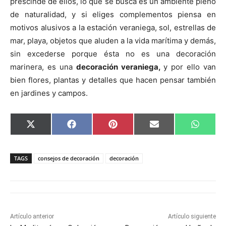
prescinde de ellos, lo que se busca es un ambiente pleno
de naturalidad, y si eliges complementos piensa en
motivos alusivos a la estación veraniega, sol, estrellas de
mar, playa, objetos que aluden a la vida marítima y demás,
sin excederse porque ésta no es una decoración
marinera, es una
decoración veraniega,
y por ello van
bien flores, plantas y detalles que hacen pensar también
en jardines y campos.
C
C
C
C
C
X
F
P
E
W
o
o
o
o
o
(
a
i
m
h
m
m
m
m
m
T
c
n
a
a
p
p
p
p
p
w
e
t
i
t
a
a
a
a
a
i
b
e
l
s
TAGS
consejos de decoración
decoración
r
r
r
r
r
t
o
r
A
t
t
t
t
t
t
o
e
p
i
i
i
i
i
e
k
s
p
r
r
r
r
r
r
t
e
e
e
e
e
)
n
n
n
n
n
Artículo anterior
Artículo siguiente