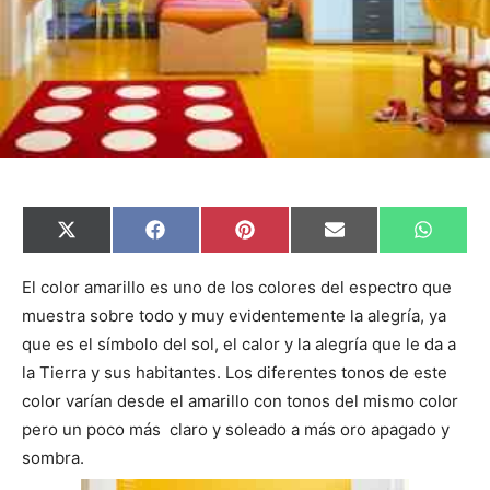
C
C
C
C
C
X
F
P
E
W
o
o
o
o
o
(
a
i
m
h
m
m
m
m
m
T
c
n
a
a
p
p
p
p
p
w
e
t
i
t
El color amarillo es uno de los colores del espectro que
a
a
a
a
a
i
b
e
l
s
muestra sobre todo y muy evidentemente la alegría, ya
r
r
r
r
r
t
o
r
A
t
t
t
t
t
t
o
e
p
que es el símbolo del sol, el calor y la alegría que le da a
i
i
i
i
i
e
k
s
p
r
r
r
r
r
r
t
la Tierra y sus habitantes. Los diferentes tonos de este
e
e
e
e
e
)
n
n
n
n
n
color varían desde el amarillo con tonos del mismo color
pero un poco más claro y soleado a más oro apagado y
sombra.