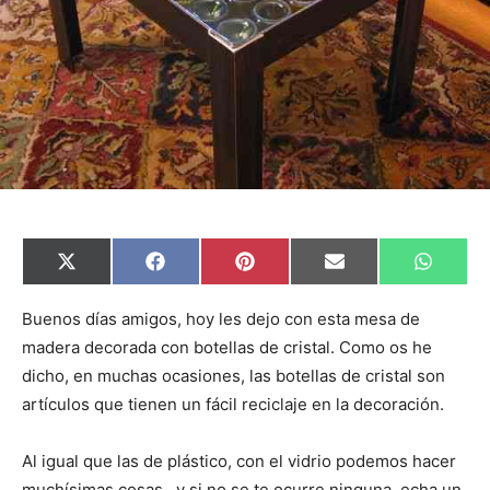
C
C
C
C
C
X
F
P
E
W
o
o
o
o
o
(
a
i
m
h
m
m
m
m
m
T
c
n
a
a
p
p
p
p
p
w
e
t
i
t
Buenos días amigos, hoy les dejo con esta mesa de
a
a
a
a
a
i
b
e
l
s
madera decorada con botellas de cristal. Como os he
r
r
r
r
r
t
o
r
A
t
t
t
t
t
t
o
e
p
dicho, en muchas ocasiones, las botellas de cristal son
i
i
i
i
i
e
k
s
p
r
r
r
r
r
r
t
artículos que tienen un fácil reciclaje en la decoración.
e
e
e
e
e
)
n
n
n
n
n
Al igual que las de plástico, con el vidrio podemos hacer
muchísimas cosas.. y si no se te ocurre ninguna, echa un