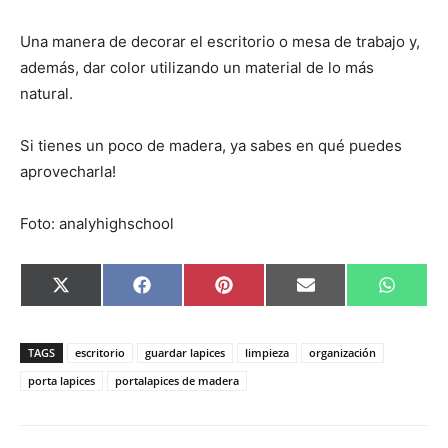
Una manera de decorar el escritorio o mesa de trabajo y,
además, dar color utilizando un material de lo más
natural.
Si tienes un poco de madera, ya sabes en qué puedes
aprovecharla!
Foto: analyhighschool
C
C
C
C
C
X
F
P
E
W
o
o
o
o
o
(
a
i
m
h
m
m
m
m
m
T
c
n
a
a
p
p
p
p
p
w
e
t
i
t
a
a
a
a
a
i
b
e
l
s
TAGS
escritorio
guardar lapices
limpieza
organización
r
r
r
r
r
t
o
r
A
t
t
t
t
t
t
o
e
p
porta lapices
portalapices de madera
i
i
i
i
i
e
k
s
p
r
r
r
r
r
r
t
e
e
e
e
e
)
n
n
n
n
n