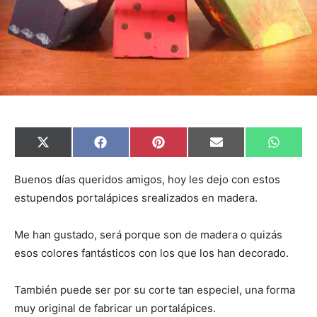
C
C
C
C
C
X
F
P
E
W
o
o
o
o
o
(
a
i
m
h
m
m
m
m
m
T
c
n
a
a
p
p
p
p
p
w
e
t
i
t
Buenos días queridos amigos, hoy les dejo con estos
a
a
a
a
a
i
b
e
l
s
estupendos portalápices srealizados en madera.
r
r
r
r
r
t
o
r
A
t
t
t
t
t
t
o
e
p
i
i
i
i
i
e
k
s
p
r
r
r
r
r
r
t
Me han gustado, será porque son de madera o quizás
e
e
e
e
e
)
n
n
n
n
n
esos colores fantásticos con los que los han decorado.
También puede ser por su corte tan especiel, una forma
muy original de fabricar un portalápices.