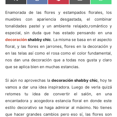
C
C
C
C
C
X
F
P
E
W
o
o
o
o
o
(
a
i
m
h
m
m
m
m
m
T
c
n
a
a
p
p
p
p
p
w
e
t
i
t
Enamorada de las flores y estampados florales, los
a
a
a
a
a
i
b
e
l
s
muebles con apariencia desgastada, el combinar
r
r
r
r
r
t
o
r
A
t
t
t
t
t
t
o
e
p
tonalidades pastel y un ambiente relajado,romántico y
i
i
i
i
i
e
k
s
p
r
r
r
r
r
r
t
especial, sin duda que has estado pensando en una
e
e
e
e
e
)
n
n
n
n
n
decoración
shabby chic
. La misma se basa en el aspecto
floral, y las flores en jarrones, flores en la decoración y
en las telas así como el rosa como el color fundamental,
nos dan una decoración que a todas nos gusta y claro
que se aplica bien en muchas estancias.
Si aún no aprovechas la
decoración shabby chic
, hoy te
vamos a dar una idea inspiradora. Luego de verla quizá
retomes tu idea de convertir el salón, en una
encantadora y acogedora estancia floral en donde este
estilo decorativo se haga admirar al máximo. No tienes
que hacer grandes cambios pero eso sí, las flores son