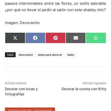
paseos interminables entre las flores, un estilo adorable
¿por qué no llevar el jardín al salón con este shabby chic?
Imagen: Decoración
C
C
C
C
C
X
F
P
E
W
o
o
o
o
o
(
a
i
m
h
m
m
m
m
m
T
c
n
a
a
p
p
p
p
p
w
e
t
i
t
a
a
a
a
a
i
b
e
l
s
TAGS
decoración
ideas para decorar
Salón
r
r
r
r
r
t
o
r
A
t
t
t
t
t
t
o
e
p
i
i
i
i
i
e
k
s
p
r
r
r
r
r
r
t
e
e
e
e
e
)
n
n
n
n
n
Artículo anterior
Artículo siguiente
Decorar con lozas y
Decorar la cocina con Kitty
fotografías