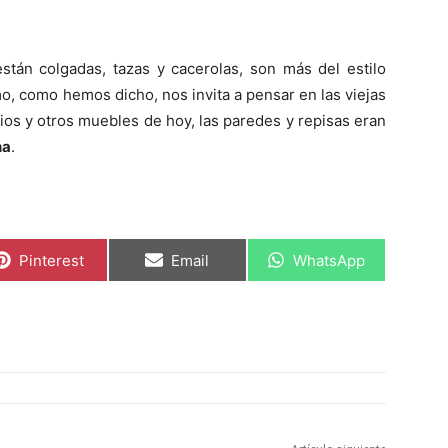
stán colgadas, tazas y cacerolas, son más del estilo
o, como hemos dicho, nos invita a pensar en las viejas
ios y otros muebles de hoy, las paredes y repisas eran
na
.
C
C
C
Pinterest
Email
WhatsApp
o
o
o
m
m
m
p
p
p
a
a
a
r
r
r
t
t
t
i
i
i
r
r
r
e
e
e
n
n
n