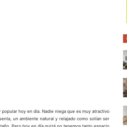
p
p
p
a
a
a
r
r
r
t
t
t
i
i
i
r
r
r
e
e
e
n
n
n
uy popular hoy en día. Nadie niega que es muy atractivo
senta, un ambiente natural y relajado como solían ser
taño. Pero hoy en día quizá no tenemos tanto espacio