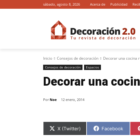
sábado, agosto 8, 2026
Acerca de
Publicidad
Reci
Inicio
Consejos de decoración
Decorar una cocina r
Consejos de decoración
Espacios
Decorar una cocin
Por
Noe
12 enero, 2014
C
C
X (Twitter)
Facebook
o
o
m
m