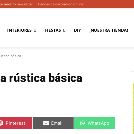
be nuestro newsletter
Tiendas de decoración online
INTERIORES
FIESTAS
DIY
¡NUESTRA TIENDA!
ústica básica
a rústica básica
C
C
C
Pinterest
Email
WhatsApp
o
o
o
m
m
m