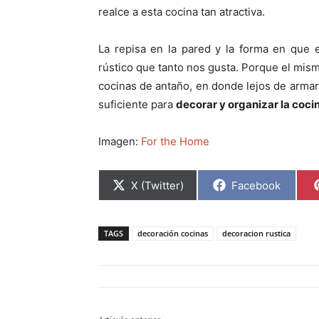
realce a esta cocina tan atractiva.
La repisa en la pared y la forma en que e
rústico que tanto nos gusta. Porque el mism
cocinas de antaño, en donde lejos de armar
suficiente para
decorar y organizar la coci
Imagen:
For the Home
C
C
X (Twitter)
Facebook
o
o
m
m
p
p
a
a
TAGS
decoración cocinas
decoracion rustica
r
r
t
t
i
i
r
r
e
e
n
n