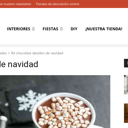
be nuestro newsletter
Tiendas de decoración online
INTERIORES
FIESTAS
DIY
¡NUESTRA TIENDA!
tados
Kit chocolate detalles de navidad
de navidad