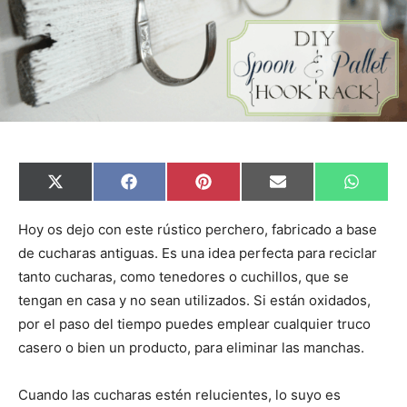
C
C
C
C
C
X
F
P
E
W
o
o
o
o
o
(
a
i
m
h
m
m
m
m
m
T
c
n
a
a
p
p
p
p
p
w
e
t
i
t
Hoy os dejo con este rústico perchero, fabricado a base
a
a
a
a
a
i
b
e
l
s
de cucharas antiguas. Es una idea perfecta para reciclar
r
r
r
r
r
t
o
r
A
t
t
t
t
t
t
o
e
p
tanto cucharas, como tenedores o cuchillos, que se
i
i
i
i
i
e
k
s
p
r
r
r
r
r
r
t
tengan en casa y no sean utilizados. Si están oxidados,
e
e
e
e
e
)
n
n
n
n
n
por el paso del tiempo puedes emplear cualquier truco
casero o bien un producto, para eliminar las manchas.
Cuando las cucharas estén relucientes, lo suyo es