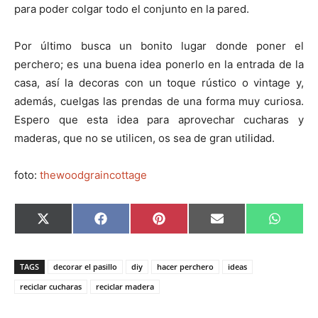
para poder colgar todo el conjunto en la pared.
Por último busca un bonito lugar donde poner el
perchero; es una buena idea ponerlo en la entrada de la
casa, así la decoras con un toque rústico o vintage y,
además, cuelgas las prendas de una forma muy curiosa.
Espero que esta idea para aprovechar cucharas y
maderas, que no se utilicen, os sea de gran utilidad.
foto:
thewoodgraincottage
C
C
C
C
C
X
F
P
E
W
o
o
o
o
o
(
a
i
m
h
m
m
m
m
m
T
c
n
a
a
p
p
p
p
p
w
e
t
i
t
a
a
a
a
a
i
b
e
l
s
TAGS
decorar el pasillo
diy
hacer perchero
ideas
r
r
r
r
r
t
o
r
A
t
t
t
t
t
t
o
e
p
reciclar cucharas
reciclar madera
i
i
i
i
i
e
k
s
p
r
r
r
r
r
r
t