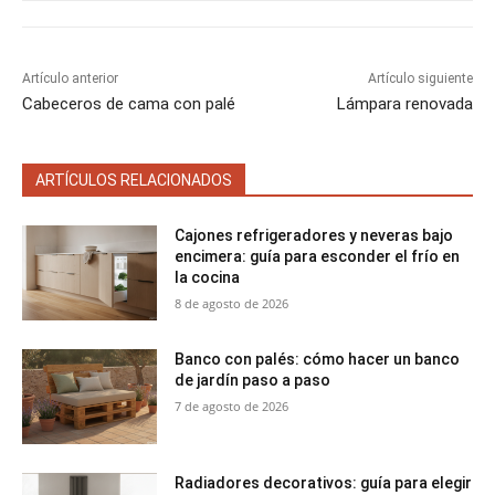
e
e
e
e
e
)
n
n
n
n
n
Artículo anterior
Artículo siguiente
Cabeceros de cama con palé
Lámpara renovada
ARTÍCULOS RELACIONADOS
Cajones refrigeradores y neveras bajo
encimera: guía para esconder el frío en
la cocina
8 de agosto de 2026
Banco con palés: cómo hacer un banco
de jardín paso a paso
7 de agosto de 2026
Radiadores decorativos: guía para elegir