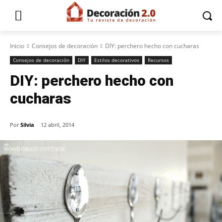
Inicio
Consejos de decoración
DIY: perchero hecho con cucharas
Consejos de decoración
DIY
Estilos decorativos
Recursos
DIY: perchero hecho con
cucharas
Por
Silvia
12 abril, 2014