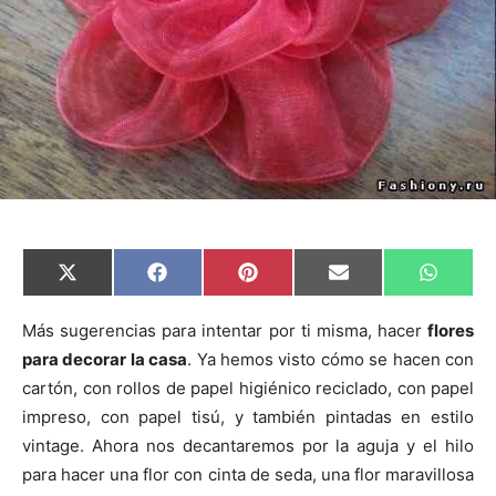
C
C
C
C
C
X
F
P
E
W
o
o
o
o
o
(
a
i
m
h
m
m
m
m
m
T
c
n
a
a
p
p
p
p
p
w
e
t
i
t
Más sugerencias para intentar por ti misma, hacer
flores
a
a
a
a
a
i
b
e
l
s
para decorar la casa
. Ya hemos visto cómo se hacen con
r
r
r
r
r
t
o
r
A
t
t
t
t
t
t
o
e
p
cartón, con rollos de papel higiénico reciclado, con papel
i
i
i
i
i
e
k
s
p
r
r
r
r
r
r
t
impreso, con papel tisú, y también pintadas en estilo
e
e
e
e
e
)
n
n
n
n
n
vintage. Ahora nos decantaremos por la aguja y el hilo
para hacer una flor con cinta de seda, una flor maravillosa