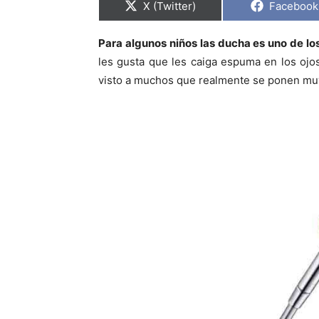
C
C
X (Twitter)
Facebook
o
o
m
m
p
p
Para algunos niños las ducha es uno de l
a
a
r
r
les gusta que les caiga espuma en los ojos
t
t
i
i
visto a muchos que realmente se ponen mu
r
r
e
e
n
n