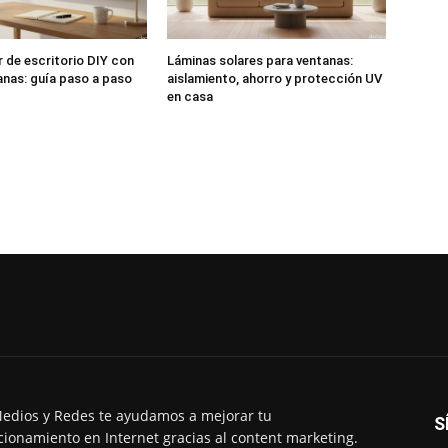
 de escritorio DIY con
Láminas solares para ventanas:
nas: guía paso a paso
aislamiento, ahorro y protección UV
en casa
edios y Redes te ayudamos a mejorar tu
S
cionamiento en Internet gracias al content marketing.