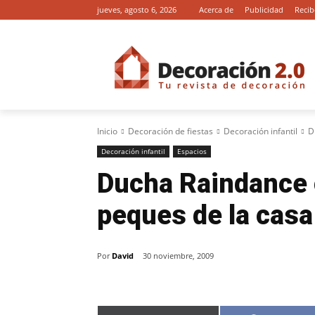
jueves, agosto 6, 2026
Acerca de
Publicidad
Recib
Inicio
Decoración de fiestas
Decoración infantil
D
Decoración infantil
Espacios
Ducha Raindance c
peques de la casa
Por
David
30 noviembre, 2009