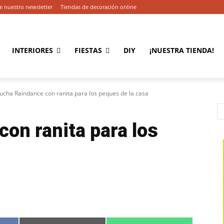
e nuestro newsletter
Tiendas de decoración online
INTERIORES
FIESTAS
DIY
¡NUESTRA TIENDA!
ucha Raindance con ranita para los peques de la casa
on ranita para los