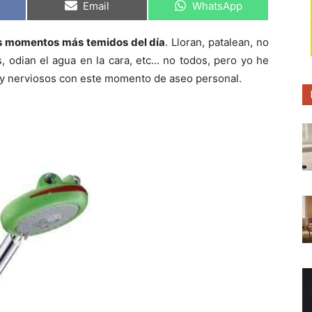
C
C
Email
WhatsApp
o
o
m
m
p
p
os momentos más temidos del día
. Lloran, patalean, no
a
a
r
r
, odian el agua en la cara, etc… no todos, pero yo he
t
t
i
i
y nerviosos con este momento de aseo personal.
r
r
e
e
n
n