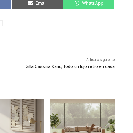
C
C
Email
WhatsApp
o
o
m
m
p
p
a
a
a
r
r
t
t
i
i
r
r
e
e
n
n
Artículo siguiente
Silla Cassina Kanu, todo un lujo retro en casa