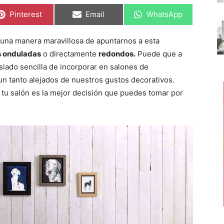
C
C
C
Pinterest
Email
WhatsApp
o
o
o
m
m
m
p
p
p
 una manera maravillosa de apuntarnos a esta
a
a
a
r
r
r
s onduladas
o directamente
redondos.
Puede que a
t
t
t
i
i
i
iado sencilla de incorporar en salones de
r
r
r
n tanto alejados de nuestros gustos decorativos.
e
e
e
n
n
n
 tu salón es la mejor decisión que puedes tomar por