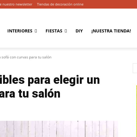
e nuestro newsletter
Tiendas de decoración online
INTERIORES
FIESTAS
DIY
¡NUESTRA TIENDA!
n sofá con curvas para tu salón
ibles para elegir un
ara tu salón