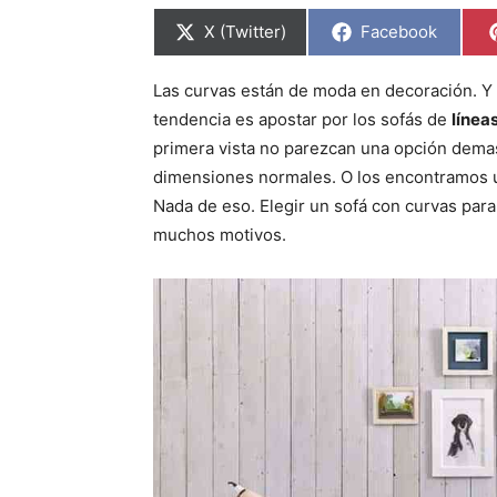
C
C
X (Twitter)
Facebook
o
o
m
m
p
p
Las curvas están de moda en decoración. Y
a
a
r
r
tendencia es apostar por los sofás de
línea
t
t
i
i
primera vista no parezcan una opción demas
r
r
dimensiones normales. O los encontramos u
e
e
n
n
Nada de eso. Elegir un sofá con curvas para
muchos motivos.