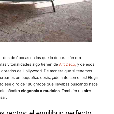
uerdos de épocas en las que la decoración era
mas y tonalidades algo tienen de
Art Déco,
y de esos
os dorados de Hollywood. De manera que si tenemos
crearlos en pequeñas dosis, ¡adelante con ellos! Elegir
idad ese giro de 180 grados que llevabas buscando hace
solo añadirá
elegancia a
raudales.
También un
aire
zar.
 rectos: el equilibrio perfecto