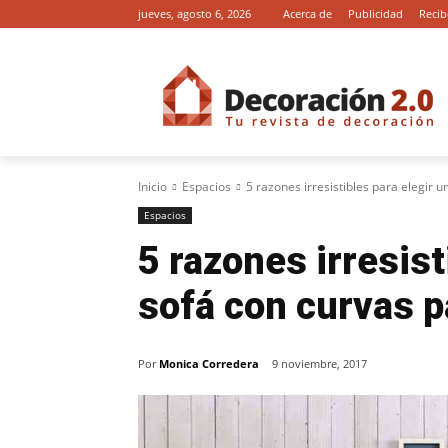
jueves, agosto 6, 2026
Acerca de
Publicidad
Recib
Inicio
Espacios
5 razones irresistibles para elegir u
Espacios
5 razones irresist
sofá con curvas p
Por
Monica Corredera
9 noviembre, 2017