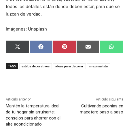
todos los detalles están donde deben estar, para que se
luzcan de verdad.
Imágenes: Unsplash
C
C
C
C
C
X
F
P
E
W
o
o
o
o
o
(
a
i
m
h
m
m
m
m
m
T
c
n
a
a
p
p
p
p
p
w
e
t
i
t
a
a
a
a
a
i
b
e
l
s
TAGS
estilos decorativos
ideas para decorar
maximalista
r
r
r
r
r
t
o
r
A
t
t
t
t
t
t
o
e
p
i
i
i
i
i
e
k
s
p
r
r
r
r
r
r
t
e
e
e
e
e
)
n
n
n
n
n
Artículo anterior
Artículo siguiente
Mantén la temperatura ideal
Cultivando peonías en
de tu hogar sin arruinarte:
macetero paso a paso
consejos para ahorrar con el
aire acondicionado