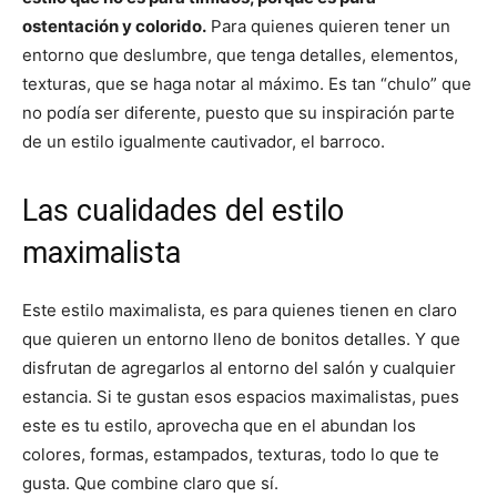
i
i
i
i
i
e
k
s
p
r
r
r
r
r
r
t
ostentación y colorido.
Para quienes quieren tener un
e
e
e
e
e
)
n
n
n
n
n
entorno que deslumbre, que tenga detalles, elementos,
texturas, que se haga notar al máximo. Es tan “chulo” que
no podía ser diferente, puesto que su inspiración parte
de un estilo igualmente cautivador, el barroco.
Las cualidades del estilo
maximalista
Este estilo maximalista, es para quienes tienen en claro
que quieren un entorno lleno de bonitos detalles. Y que
disfrutan de agregarlos al entorno del salón y cualquier
estancia. Si te gustan esos espacios maximalistas, pues
este es tu estilo, aprovecha que en el abundan los
colores, formas, estampados, texturas, todo lo que te
gusta. Que combine claro que sí.