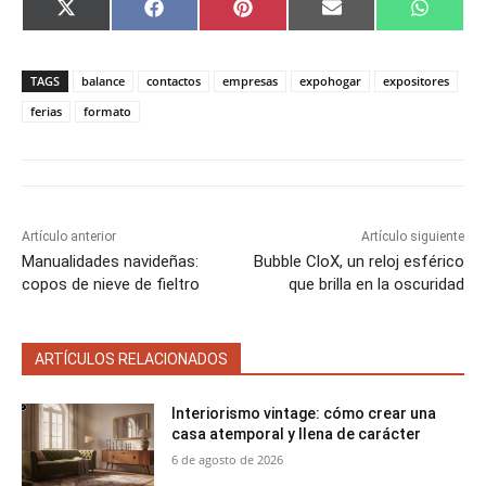
C
C
C
C
C
X
F
P
E
W
o
o
o
o
o
(
a
i
m
h
m
m
m
m
m
T
c
n
a
a
p
p
p
p
p
w
e
t
i
t
a
a
a
a
a
i
b
e
l
s
TAGS
balance
contactos
empresas
expohogar
expositores
r
r
r
r
r
t
o
r
A
t
t
t
t
t
t
o
e
p
ferias
formato
i
i
i
i
i
e
k
s
p
r
r
r
r
r
r
t
e
e
e
e
e
)
n
n
n
n
n
Artículo anterior
Artículo siguiente
Manualidades navideñas:
Bubble CloX, un reloj esférico
copos de nieve de fieltro
que brilla en la oscuridad
ARTÍCULOS RELACIONADOS
Interiorismo vintage: cómo crear una
casa atemporal y llena de carácter
6 de agosto de 2026