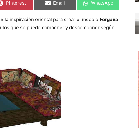
C
C
C
Pinterest
Email
WhatsApp
o
o
o
m
m
m
p
p
p
 la inspiración oriental para crear el modelo
Fergana,
a
a
a
r
r
r
dulos que se puede componer y descomponer según
t
t
t
i
i
i
r
r
r
e
e
e
n
n
n