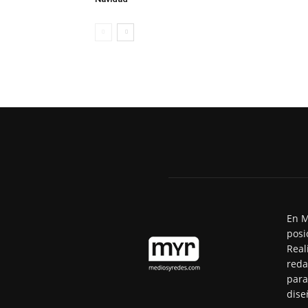
En M
posi
Real
reda
para
dise