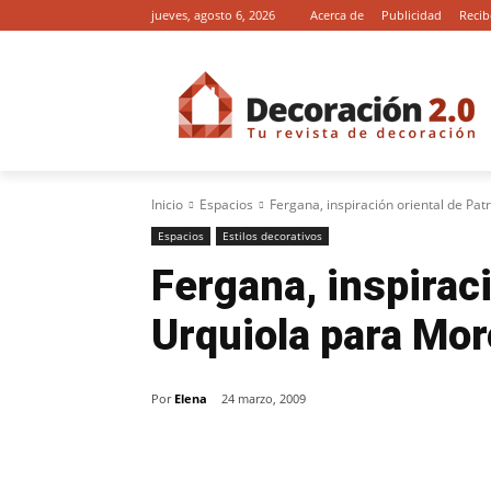
jueves, agosto 6, 2026
Acerca de
Publicidad
Recib
Inicio
Espacios
Fergana, inspiración oriental de Pat
Espacios
Estilos decorativos
Fergana, inspiraci
Urquiola para Mo
Por
Elena
24 marzo, 2009