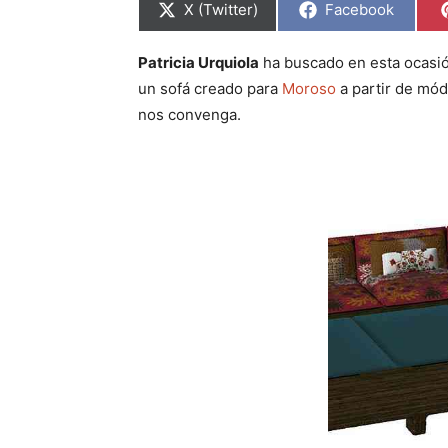
C
C
X (Twitter)
Facebook
o
o
m
m
p
p
Patricia Urquiola
ha buscado en esta ocasión
a
a
r
r
un sofá creado para
Moroso
a partir de mó
t
t
i
i
nos convenga.
r
r
e
e
n
n