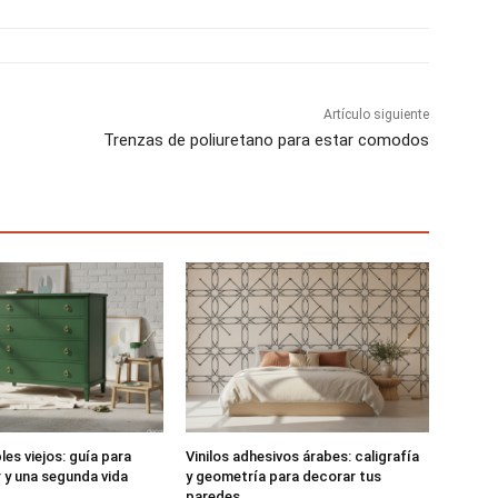
t
t
t
i
i
i
r
r
r
e
e
e
n
n
n
Artículo siguiente
Trenzas de poliuretano para estar comodos
es viejos: guía para
Vinilos adhesivos árabes: caligrafía
r y una segunda vida
y geometría para decorar tus
paredes