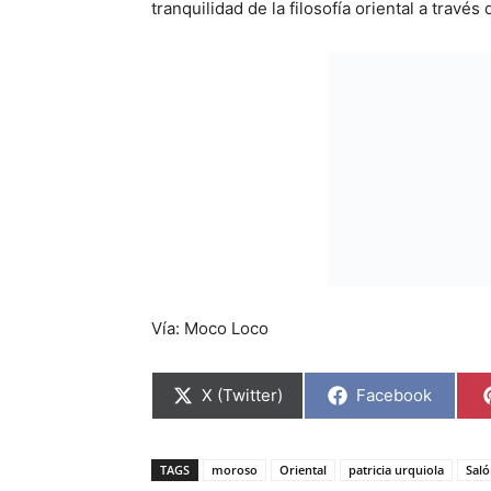
tranquilidad de la filosofía oriental a travé
Vía: Moco Loco
C
C
X (Twitter)
Facebook
o
o
m
m
p
p
a
a
TAGS
moroso
Oriental
patricia urquiola
Sal
r
r