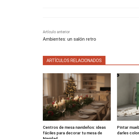
t
t
i
i
r
r
e
e
n
n
Artículo anterior
Ambientes: un salón retro
ARTÍCULOS RELACIONADOS
Centros de mesa navideños: ideas
Pintar muebl
fáciles para decorar tu mesa de
darles colo
Navidad