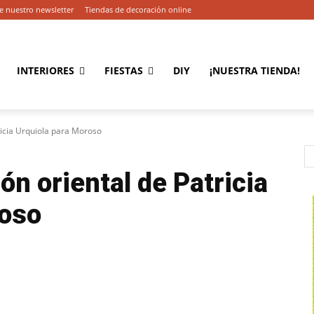
e nuestro newsletter
Tiendas de decoración online
INTERIORES
FIESTAS
DIY
¡NUESTRA TIENDA!
ricia Urquiola para Moroso
ón oriental de Patricia
roso