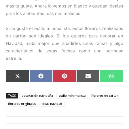
más te guste. Ahora lo vemos en blanco y quedan ideales
para los ambientes más minimalistas.
Si te gusta el estilo minimalista, estos floreros realizados
en cartón son ideales. Si los quieres para decorar en
Navidad, nada mejor que añadirles unas ramas y algo
característico de estas fechas como una hermosa
estrella.
C
C
C
C
C
X
F
P
E
W
o
o
o
o
o
(
a
i
m
h
m
m
m
m
m
T
c
n
a
a
p
p
p
p
p
w
e
t
i
t
a
a
a
a
a
i
b
e
l
s
TAGS
decoración navideña
estilo minimalista
floreros de carton
r
r
r
r
r
t
o
r
A
t
t
t
t
t
t
o
e
p
floreros originales
ideas navidad
i
i
i
i
i
e
k
s
p
r
r
r
r
r
r
t
e
e
e
e
e
)
n
n
n
n
n