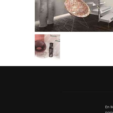
En M
posi