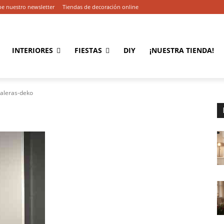
be nuestro newsletter
Tiendas de decoración online
INTERIORES
FIESTAS
DIY
¡NUESTRA TIENDA!
aleras-deko