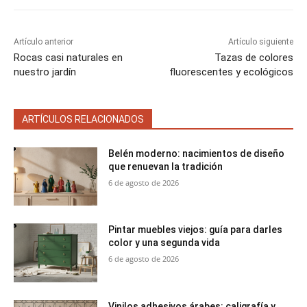
n
n
n
n
n
Artículo anterior
Artículo siguiente
Rocas casi naturales en
Tazas de colores
nuestro jardín
fluorescentes y ecológicos
ARTÍCULOS RELACIONADOS
Belén moderno: nacimientos de diseño
que renuevan la tradición
6 de agosto de 2026
Pintar muebles viejos: guía para darles
color y una segunda vida
6 de agosto de 2026
Vinilos adhesivos árabes: caligrafía y