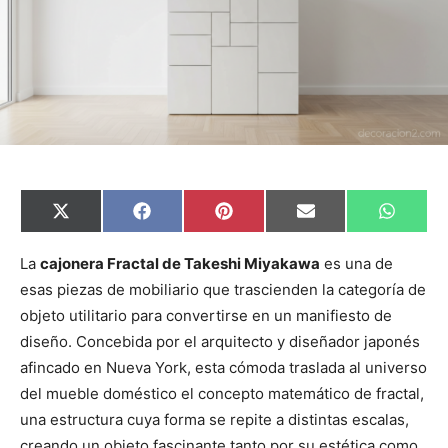
C
C
C
C
C
X
F
P
E
W
o
o
o
o
o
(
a
i
m
h
m
m
m
m
m
T
c
n
a
a
p
p
p
p
p
w
e
t
i
t
La
cajonera Fractal de Takeshi Miyakawa
es una de
a
a
a
a
a
i
b
e
l
s
esas piezas de mobiliario que trascienden la categoría de
r
r
r
r
r
t
o
r
A
t
t
t
t
t
t
o
e
p
objeto utilitario para convertirse en un manifiesto de
i
i
i
i
i
e
k
s
p
r
r
r
r
r
r
t
diseño. Concebida por el arquitecto y diseñador japonés
e
e
e
e
e
)
n
n
n
n
n
afincado en Nueva York, esta cómoda traslada al universo
del mueble doméstico el concepto matemático de fractal,
una estructura cuya forma se repite a distintas escalas,
creando un objeto fascinante tanto por su estética como