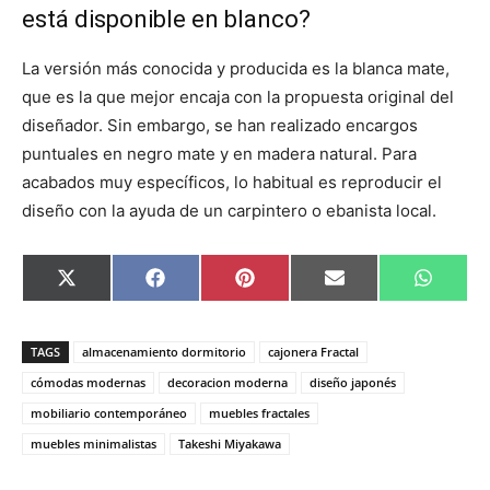
está disponible en blanco?
La versión más conocida y producida es la blanca mate,
que es la que mejor encaja con la propuesta original del
diseñador. Sin embargo, se han realizado encargos
puntuales en negro mate y en madera natural. Para
acabados muy específicos, lo habitual es reproducir el
diseño con la ayuda de un carpintero o ebanista local.
C
C
C
C
C
X
F
P
E
W
o
o
o
o
o
(
a
i
m
h
m
m
m
m
m
T
c
n
a
a
p
p
p
p
p
w
e
t
i
t
a
a
a
a
a
i
b
e
l
s
TAGS
almacenamiento dormitorio
cajonera Fractal
r
r
r
r
r
t
o
r
A
t
t
t
t
t
t
o
e
p
cómodas modernas
decoracion moderna
diseño japonés
i
i
i
i
i
e
k
s
p
mobiliario contemporáneo
muebles fractales
r
r
r
r
r
r
t
e
e
e
e
e
)
muebles minimalistas
Takeshi Miyakawa
n
n
n
n
n