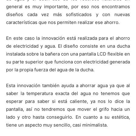
i
i
i
i
i
e
k
s
p
r
r
r
r
r
r
t
general es muy importante, por eso nos encontramos
e
e
e
e
e
)
n
n
n
n
n
diseños cada vez más sofisticados y con nuevas
características que nos permiten realizar ese ahorro.
En este caso la innovación está realizada para el ahorro
de electricidad y agua. El diseño consiste en una ducha
instalada sobre la bañera con una pantalla LCD flexible en
su parte superior que funciona con electricidad generada
por la propia fuerza del agua de la ducha.
Esta innovación también ayuda a ahorrar agua ya que al
saber la temperatura exacta del agua no tenemos que
esperar para saber si está caliente, ya nos lo dice la
pantalla, así no tendremos que mover el grifo hacia un
lado y otro hasta conseguirlo. En cuanto a su estética,
tiene un aspecto muy sencillo, casi minimalista.