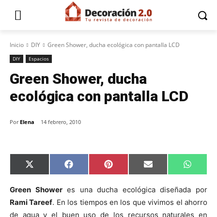
Inicio
DIY
Green Shower, ducha ecológica con pantalla LCD
DIY
Espacios
Green Shower, ducha
ecológica con pantalla LCD
Por
Elena
14 febrero, 2010
C
C
C
C
C
X
F
P
E
W
o
o
o
o
o
(
a
i
m
h
m
m
m
m
m
T
c
n
a
a
p
p
p
p
p
w
e
t
i
t
Green Shower
es una ducha ecológica diseñada por
a
a
a
a
a
i
b
e
l
s
Rami Tareef
. En los tiempos en los que vivimos el ahorro
r
r
r
r
r
t
o
r
A
t
t
t
t
t
t
o
e
p
de agua y el buen uso de los recursos naturales en