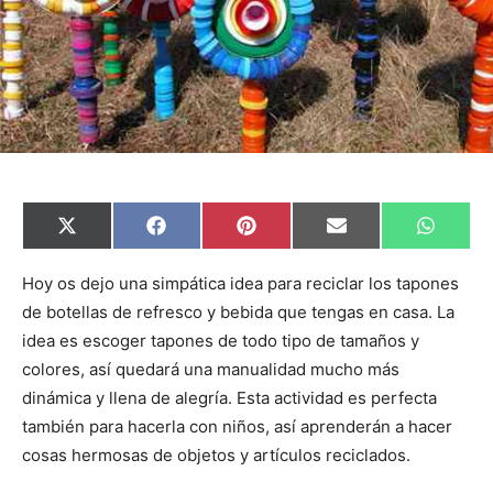
C
C
C
C
C
X
F
P
E
W
o
o
o
o
o
(
a
i
m
h
m
m
m
m
m
T
c
n
a
a
p
p
p
p
p
w
e
t
i
t
Hoy os dejo una simpática idea para reciclar los tapones
a
a
a
a
a
i
b
e
l
s
de botellas de refresco y bebida que tengas en casa. La
r
r
r
r
r
t
o
r
A
t
t
t
t
t
t
o
e
p
idea es escoger tapones de todo tipo de tamaños y
i
i
i
i
i
e
k
s
p
r
r
r
r
r
r
t
colores, así quedará una manualidad mucho más
e
e
e
e
e
)
n
n
n
n
n
dinámica y llena de alegría. Esta actividad es perfecta
también para hacerla con niños, así aprenderán a hacer
cosas hermosas de objetos y artículos reciclados.