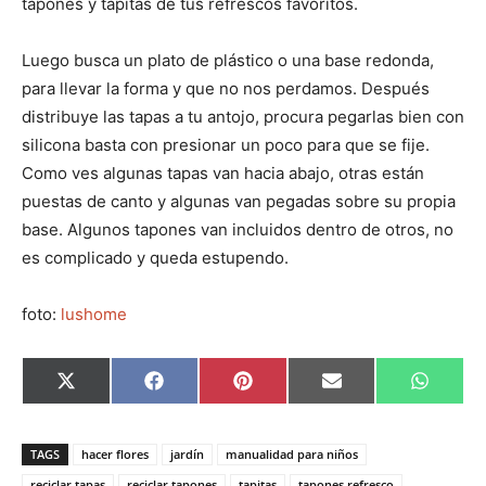
tapones y tapitas de tus refrescos favoritos.
Luego busca un plato de plástico o una base redonda,
para llevar la forma y que no nos perdamos. Después
distribuye las tapas a tu antojo, procura pegarlas bien con
silicona basta con presionar un poco para que se fije.
Como ves algunas tapas van hacia abajo, otras están
puestas de canto y algunas van pegadas sobre su propia
base. Algunos tapones van incluidos dentro de otros, no
es complicado y queda estupendo.
foto:
lushome
C
C
C
C
C
X
F
P
E
W
o
o
o
o
o
(
a
i
m
h
m
m
m
m
m
T
c
n
a
a
p
p
p
p
p
w
e
t
i
t
a
a
a
a
a
i
b
e
l
s
TAGS
hacer flores
jardín
manualidad para niños
r
r
r
r
r
t
o
r
A
t
t
t
t
t
t
o
e
p
reciclar tapas
reciclar tapones
tapitas
tapones refresco