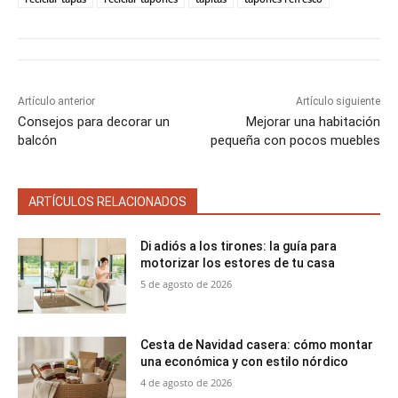
i
i
i
i
i
e
k
s
p
r
r
r
r
r
r
t
e
e
e
e
e
)
n
n
n
n
n
Artículo anterior
Artículo siguiente
Consejos para decorar un
Mejorar una habitación
balcón
pequeña con pocos muebles
ARTÍCULOS RELACIONADOS
Di adiós a los tirones: la guía para
motorizar los estores de tu casa
5 de agosto de 2026
Cesta de Navidad casera: cómo montar
una económica y con estilo nórdico
4 de agosto de 2026