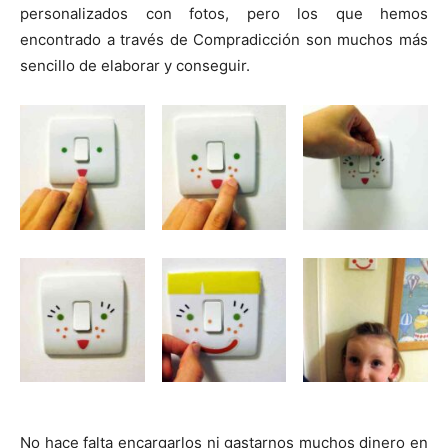
t
t
t
t
t
t
o
e
p
personalizados con fotos, pero los que hemos
i
i
i
i
i
e
k
s
p
r
r
r
r
r
r
t
encontrado a través de Compradicción son muchos más
e
e
e
e
e
)
n
n
n
n
n
sencillo de elaborar y conseguir.
No hace falta encargarlos ni gastarnos muchos dinero en