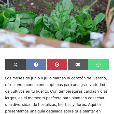
C
C
C
C
C
X
F
P
E
W
o
o
o
o
o
(
a
i
m
h
m
m
m
m
m
T
c
n
a
a
p
p
p
p
p
w
e
t
i
t
Los meses de junio y julio marcan el corazón del verano,
a
a
a
a
a
i
b
e
l
s
ofreciendo condiciones óptimas para una gran variedad
r
r
r
r
r
t
o
r
A
t
t
t
t
t
t
o
e
p
de cultivos en tu huerto. Con temperaturas cálidas y días
i
i
i
i
i
e
k
s
p
r
r
r
r
r
r
t
largos, es el momento perfecto para plantar y cosechar
e
e
e
e
e
)
n
n
n
n
n
una diversidad de hortalizas, hierbas y flores. Aquí te
presentamos una guía detallada sobre qué plantar en