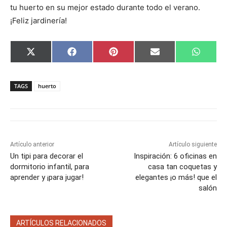
tu huerto en su mejor estado durante todo el verano.
¡Feliz jardinería!
C
C
C
C
C
X
F
P
E
W
o
o
o
o
o
(
a
i
m
h
m
m
m
m
m
T
c
n
a
a
p
p
p
p
p
w
e
t
i
t
a
a
a
a
a
i
b
e
l
s
TAGS
huerto
r
r
r
r
r
t
o
r
A
t
t
t
t
t
t
o
e
p
i
i
i
i
i
e
k
s
p
r
r
r
r
r
r
t
e
e
e
e
e
)
n
n
n
n
n
Artículo anterior
Artículo siguiente
Un tipi para decorar el
Inspiración: 6 oficinas en
dormitorio infantil, para
casa tan coquetas y
aprender y ¡para jugar!
elegantes ¡o más! que el
salón
ARTÍCULOS RELACIONADOS