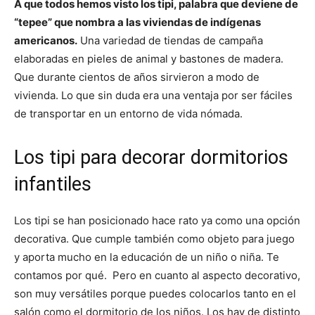
p
p
p
p
p
w
e
t
i
t
A que todos hemos visto los tipi, palabra que deviene de
a
a
a
a
a
i
b
e
l
s
“tepee” que nombra a las viviendas de indígenas
r
r
r
r
r
t
o
r
A
t
t
t
t
t
t
o
e
p
americanos.
Una variedad de tiendas de campaña
i
i
i
i
i
e
k
s
p
r
r
r
r
r
r
t
elaboradas en pieles de animal y bastones de madera.
e
e
e
e
e
)
n
n
n
n
n
Que durante cientos de años sirvieron a modo de
vivienda. Lo que sin duda era una ventaja por ser fáciles
de transportar en un entorno de vida nómada.
Los tipi para decorar dormitorios
infantiles
Los tipi se han posicionado hace rato ya como una opción
decorativa. Que cumple también como objeto para juego
y aporta mucho en la educación de un niño o niña. Te
contamos por qué. Pero en cuanto al aspecto decorativo,
son muy versátiles porque puedes colocarlos tanto en el
salón como el dormitorio de los niños. Los hay de distinto